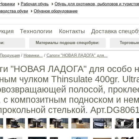
Новинки
Рабочая обувь
Обувь для охотников, рыболовов и туристо
водства обуви
Обувное оборудование
укция
Технологии
Контакты
Доставка спецоб
и:
Материалы подошв спецобуви:
Торговые
Продукция
/
Новинки...
/
Сапоги "НОВАЯ ЛАДОГА" для...
ги "НОВАЯ ЛАДОГА" для особо н
ым чулком Thinsulate 400gr. Ultr
овозвращающей полосой, прокл
 с композитным подноском и не
прокольной стелькой. Арт.DG806