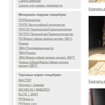
Сапоги рабочие
Сапоги для низких температур
[скачать 
Материалы подошв спецобуви:
ПУ/Полиуретан
ПУ/ПУ Двухслойный полиуретан
ПУ/СПУ Полиуретан/Спецполиуретан
ПУ/ТПУ Полиуретан/Термополиуретан
ПУ/Жаростойкая резина нитрил 300°C
Резина
ЭВА/Этиленвинилацетат
ЭВА/Резина
ЭВА/Жаростойкая резина нитрил 300°C
Термостойкая/Жаростойкая резина
нитрил 300°C
Торговые марки спецобуви:
МАСТЕР
[скачать 
Hummer / Хаммер
MICHELIN / МИШЛЕН
ELITE / ЭЛИТ
PATboot.ru
PATboot.com