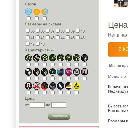
Сезон
Цена
Размеры на складе
35
36
37
38
39
40
Нет в на
41
42
43
44
45
46
47
48
В К
Характеристики
Мы не про
Модель от
Количество
Индивидуа
Цена
от
до
Высота го
Вес пары 4
Размеры и