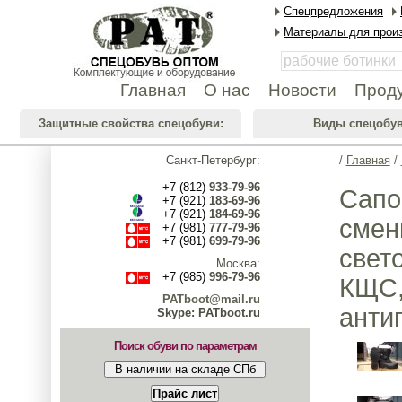
Спецпредложения
Материалы для произ
Главная
О нас
Новости
Прод
Защитные свойства спецобуви:
Виды спецобув
Санкт-Петербург:
/
Главная
/
+7 (812)
933-79-96
Сапо
+7 (921)
183-69-96
+7 (921)
184-69-96
сменн
+7 (981)
777-79-96
+7 (981)
699-79-96
свет
Москва:
+7 (985)
996-79-96
КЩС,
PATboot@mail.ru
анти
Skype: PATboot.ru
Поиск обуви по параметрам