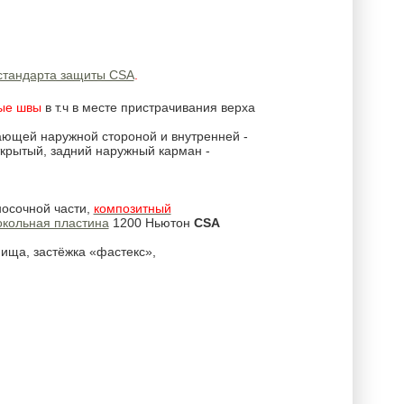
стандарта защиты CSA
.
ые швы
в т.ч в месте пристрачивания верха
гающей наружной стороной и внутренней -
открытый, задний наружный карман -
носочной части,
композитный
окольная пластина
1200 Ньютон
CSA
ища, застёжка «фастекс»,