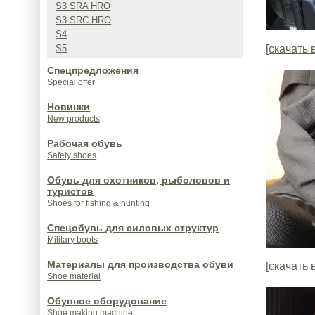
S3 SRA HRO
S3 SRC HRO
S4
S5
[скачать 
Спецпредложения
Special offer
Новинки
New products
Рабочая обувь
Safety shoes
Обувь для охотников, рыболовов и
туристов
Shoes for fishing & hunting
Спецобувь для силовых структур
Military boots
Материалы для производства обуви
[скачать 
Shoe material
Обувное оборудование
Shoe making machine