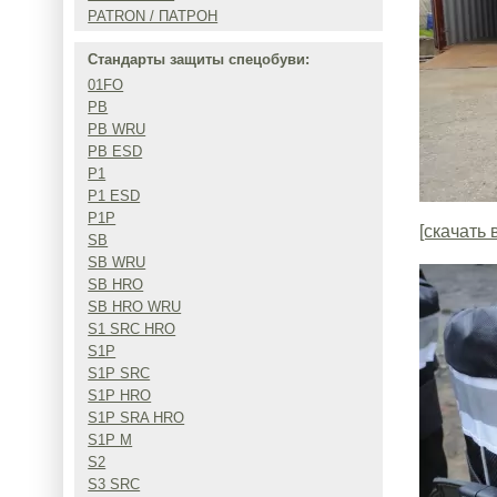
PATRON / ПАТРОН
Стандарты защиты спецобуви:
01FO
PB
PB WRU
PB ESD
P1
P1 ESD
P1P
[скачать 
SB
SB WRU
SB HRO
SB HRO WRU
S1 SRC HRO
S1P
S1P SRC
S1P HRO
S1P SRA HRO
S1P M
S2
S3 SRC