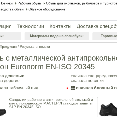
Новинки
Рабочая обувь
Обувь для охотников, рыболовов и туристо
водства обуви
Обувное оборудование
укция
Технологии
Контакты
Доставка спецоб
и:
Материалы подошв спецобуви:
Торговые
Продукция
/ Результаты поиска
ь с металлической антипрокольн
он Euronorm EN-ISO 20345
ла дешевые
сначала спецпредложе
а дорогие
сначала новинки
ала табличный вид
сначала блочный 
Сандалии рабочие с антипрокольной стелькой и
металлоподноском МАСТЕР Л стандарт защиты
S1P EN 20345 ISO