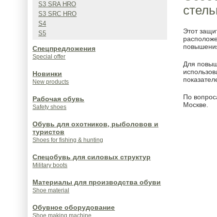
S3 SRA HRO
стель
S3 SRC HRO
S4
Этот защи
S5
расположе
повышени
Спецпредложения
Special offer
Для повыш
использов
Новинки
показател
New products
По вопрос
Рабочая обувь
Москве.
Safety shoes
Обувь для охотников, рыболовов и
туристов
Shoes for fishing & hunting
Спецобувь для силовых структур
Military boots
Материалы для производства обуви
Shoe material
Обувное оборудование
Shoe making machine