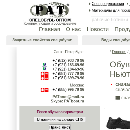
Спецпредложения
Материалы для произ
Главная
О нас
Новости
Прод
Защитные свойства спецобуви:
Виды спецобув
Санкт-Петербург:
/
Главная
/
+7 (812)
933-79-96
Обув
+7 (921)
183-69-96
+7 (921)
184-69-96
Ньют
+7 (981)
777-79-96
+7 (981)
699-79-96
снача
Москва:
сначал
+7 (985)
996-79-96
PATboot@mail.ru
снач
Skype: PATboot.ru
Поиск обуви по параметрам