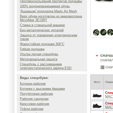
Противоскользящий протектор подошвы
100% водонепроницаемая обувь
'Дышащая' подкладка Magic Air Mesh
Верх обуви изготовлен из микроволокна
Microfiber 3D DRY
Стирка в стиральной машине
Без металлических деталей
Защита от поражения электрическим
током
Жаростойкая подошва 300°C
Гибкая подошва
Ультра легкая спецобувь
снача
Метатарзальная защита
сначал
Спецобувь с рассеиванием
снач
электростатического заряда ESD
Виды спецобуви:
Фото
Наиме
Ботинки рабочие
Ботинки с высокими берцами
Спец
Полуботинки рабочие
МАС
Рабочие сандалии
Спец
Кроссовки рабочие
MAC
Туфли рабочие