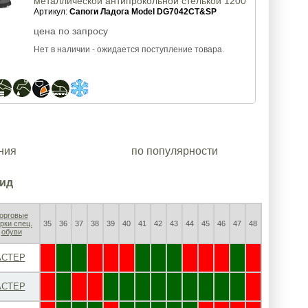
металлической антипрокольной стелькой 1200
Н CSA, МБС, КЩС, утеплитель Thinsulate 200 gr
Артикул:
Сапоги Ладога Model DG7042CT&SP
цена по запросу
Нет в наличии - ожидается поступление товара.
ния
по популярности
вид
орговые
рки спец.
35
36
37
38
39
40
41
42
43
44
45
46
47
48
обуви
СТЕР
✘
✔
✔
✘
✘
✘
✔
✔
✔
✘
✘
✘
✔
✘
СТЕР
✘
✔
✘
✘
✔
✔
✔
✔
✔
✔
✔
✔
✔
✘