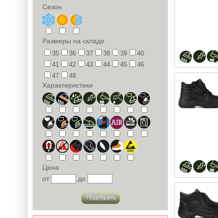
Сезон
Размеры на складе
35
36
37
38
39
40
41
42
43
44
45
46
47
48
Характеристики
Цена
от
до