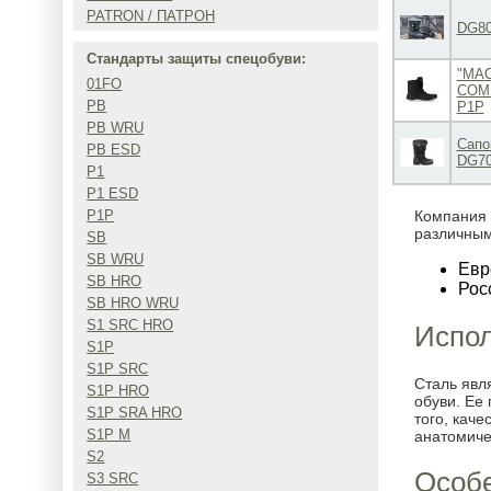
PATRON / ПАТРОН
DG80
Стандарты защиты спецобуви:
"МА
01FO
COM
PB
P1P
PB WRU
Сапо
PB ESD
DG7
P1
P1 ESD
P1P
Компания 
различным
SB
SB WRU
Евр
SB HRO
Рос
SB HRO WRU
S1 SRC HRO
Испо
S1P
S1P SRC
Сталь явл
S1P HRO
обуви. Ее
S1P SRA HRO
того, каче
S1P M
анатомиче
S2
Особе
S3 SRC