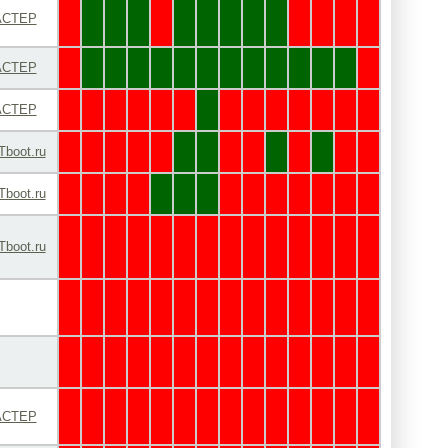
СТЕР
✘
✔
✔
✔
✘
✔
✔
✔
✔
✔
✘
✘
✘
✘
СТЕР
✘
✔
✔
✔
✔
✔
✔
✔
✔
✔
✔
✔
✔
✘
СТЕР
✘
✘
✘
✘
✘
✘
✔
✘
✘
✘
✘
✘
✘
✘
Tboot.ru
✘
✘
✘
✘
✘
✔
✔
✘
✘
✔
✘
✔
✘
✘
Tboot.ru
✘
✘
✘
✘
✔
✔
✔
✘
✘
✘
✘
✘
✘
✘
Tboot.ru
✘
✘
✘
✘
✘
✘
✘
✘
✘
✘
✘
✘
✘
✘
✘
✘
✘
✘
✘
✘
✘
✘
✘
✘
✘
✘
✘
✘
✘
✘
✘
✘
✘
✘
✘
✘
✘
✘
✘
✘
✘
✘
СТЕР
✘
✘
✘
✘
✘
✘
✘
✘
✘
✘
✘
✘
✘
✘