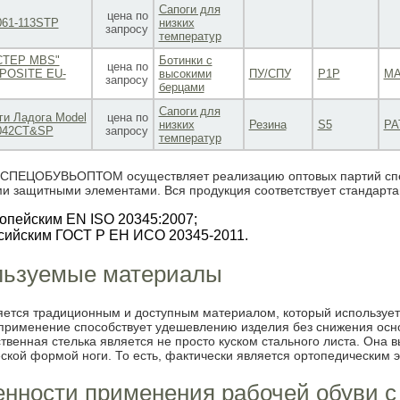
Сапоги для
цена по
61-113STP
низких
запросу
температур
СТЕР МВS"
Ботинки с
цена по
POSITE EU-
высокими
ПУ/СПУ
P1P
МА
запросу
берцами
Сапоги для
ги Ладога Model
цена по
низких
Резина
S5
PA
042CT&SP
запросу
температур
СПЕЦОБУВЬОПТОМ осуществляет реализацию оптовых партий спец
и защитными элементами. Вся продукция соответствует стандарта
опейским EN ISO 20345:2007;
сийским ГОСТ Р ЕН ИСО 20345-2011.
льзуемые материалы
яется традиционным и доступным материалом, который использует
 применение способствует удешевлению изделия без снижения осн
ственная стелька является не просто куском стального листа. Она 
ской формой ноги. То есть, фактически является ортопедическим 
нности применения рабочей обуви 