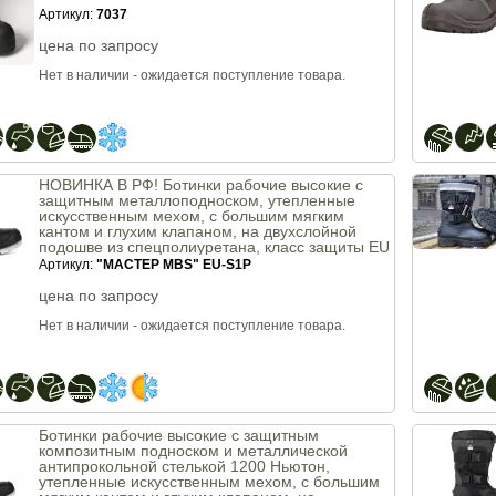
Артикул:
7037
цена по запросу
Нет в наличии - ожидается поступление товара.
НОВИНКА В РФ! Ботинки рабочие высокие с
защитным металлоподноском, утепленные
искусственным мехом, с большим мягким
кантом и глухим клапаном, на двухслойной
подошве из спецполиуретана, класс защиты EU
- S1, модель МАСТЕР МВS
Артикул:
"МАСТЕР МВS" EU-S1P
цена по запросу
Нет в наличии - ожидается поступление товара.
Ботинки рабочие высокие с защитным
композитным подноском и металлической
антипрокольной стелькой 1200 Ньютон,
утепленные искусственным мехом, с большим