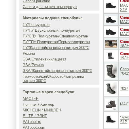
Сапоги рабочие
Спец
МАС
Сапоги для низких температур
S1P
Спец
Материалы подошв спецобуви:
МАС
ПУ/Полиуретан
Спец
ПУ/ПУ Двухслойный полиуретан
MAC
ПУ/СПУ Полиуретан/Спецполиуретан
Спец
ПУ/ТПУ Полиуретан/Термополиуретан
18ЛН
ПУ/Жаростойкая резина нитрил 300°C
Резина
Спец
19ЛН
ЭВА/Этиленвинилацетат
ЭВА/Резина
Сапо
ЭВА/Жаростойкая резина нитрил 300°C
7042
Термостойкая/Жаростойкая резина
нитрил 300°C
7037
Торговые марки спецобуви:
МАСТЕР
МАС
Hummer / Хаммер
MICHELIN / МИШЛЕН
ELITE / ЭЛИТ
"МАС
PATboot.ru
S1P
PATboot.com