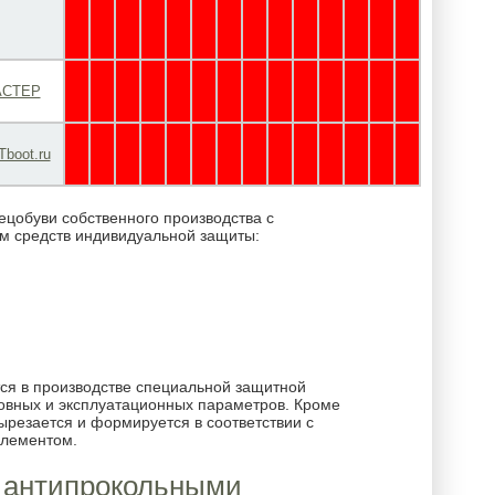
✘
✘
✘
✘
✘
✘
✘
✘
✘
✘
✘
✘
✘
✘
СТЕР
✘
✘
✘
✘
✘
✘
✘
✘
✘
✘
✘
✘
✘
✘
Tboot.ru
✘
✘
✘
✘
✘
✘
✘
✘
✘
✘
✘
✘
✘
✘
обуви собственного производства с
м средств индивидуальной защиты:
ся в производстве специальной защитной
овных и эксплуатационных параметров. Кроме
вырезается и формируется в соответствии с
элементом.
с антипрокольными