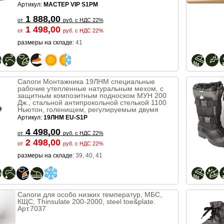
Артикул:
MACTEP VIP S1PM
1 888,00
от
руб.
с НДС 22%
1 498,00
от
руб.
с НДС 22%
размеры на складе:
41
Сапоги Монтажника 19ЛНМ специальные
рабочие утепленные натуральным мехом, с
защитным композитным подноском МУН 200
Дж., стальной антипрокольной стелькой 1100
Ньютон, голенищем, регулируемым двумя
пряжками, класс защиты S1P
Артикул:
19ЛНМ EU-S1P
4 498,00
от
руб.
с НДС 22%
2 498,00
от
руб.
с НДС 22%
размеры на складе:
39, 40, 41
Сапоги для особо низких температур, МБС,
КЩС, Thinsulate 200-2000, steel toe&plate.
Арт.7037