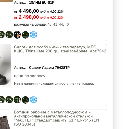
манжетой, класс защиты S1P
Артикул:
18ЛНМ EU-S1P
4 498,00
от
руб.
с НДС 22%
2 498,00
от
руб.
с НДС 22%
размеры на складе:
40, 41, 44, 46
Сапоги для особо низких температур, МБС,
КЩС, Thinsulate 200 gr., steel toe&plate. Арт.7042
Артикул:
Сапоги Ладога 7042STP
цена по запросу
Нет в наличии - ожидается поступление товара.
Ботинки рабочие с металлоподноском и
антипрокольной металлической стелькой
"МАСТЕР" стандарт защиты S1P EN-345 (EN
ISO 20345)