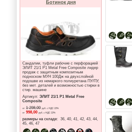
Ботинок дня
Сандалии, туфли рабочие с перфорацией
ЭЛИТ 21/1 P1 Metal Free Composite лидер
продаж с защитным композитным
подноском МУН 100Дж на двухслойной
подошве из немаркого полиуретана ПУ/ПУ,
без мет. деталей и возможностью стирки в
стир. машине
Артикул:
ЭЛИТ 21/1 P1 Metal Free
Composite
1 298,00
от
руб. с НДС 22%
998,00
от
руб. с НДС 22%
размеры на складе:
36, 40, 41, 42, 43, 44,
45, 46, 47