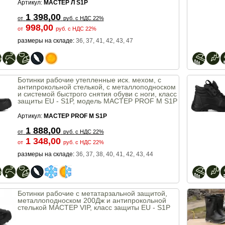
Артикул:
МАСТЕР Л S1P
1 398,00
от
руб.
с НДС 22%
998,00
от
руб.
с НДС 22%
размеры на складе:
36, 37, 41, 42, 43, 47
Ботинки рабочие утепленные иск. мехом, с
антипрокольной стелькой, с металлоподноском
и системой быстрого снятия обуви с ноги, класс
защиты EU - S1P, модель МАСТЕР PROF М S1P
Артикул:
МАСТЕР PROF M S1P
1 888,00
от
руб.
с НДС 22%
1 348,00
от
руб.
с НДС 22%
размеры на складе:
36, 37, 38, 40, 41, 42, 43, 44
Ботинки рабочие с метатарзальной защитой,
металлоподноском 200Дж и антипрокольной
стелькой MACTEP VIP, класс защиты EU - S1P