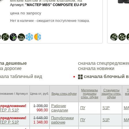
мягким кантом и глухим клапаном, на
двухслойной подошве из спецполиуретана,
Артикул:
"МАСТЕР МВS" COMPOSITE EU-P1P
класс защиты EU - P1P
цена по запросу
Нет в наличии - ожидается поступление товара.
ла дешевые
сначала спецпредложе
а дорогие
сначала новинки
ала табличный вид
сначала блочный 
Материалы
Стандарты
Т
нование / Артикул
Цена от, руб.
Виды спец.обуви
подошвы
защиты спец.
ма
спец. обуви
обуви
предложение!
1 398,00
Рабочие
ПУ
S1P
МА
ТЕР Л S1P
998,00
сандалии
предложение!
1 648,00
Полуботинки
ПУ
S1P
МА
TEP P S1P
1 348,00
рабочие