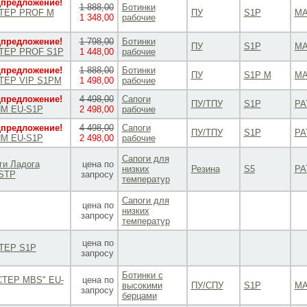
предложение!
1 888,00
Ботинки
ТЕР PROF M
ПУ
S1P
МА
1 348,00
рабочие
предложение!
1 798,00
Ботинки
ПУ
S1P
МА
ТЕР PROF S1P
1 448,00
рабочие
предложение!
1 888,00
Ботинки
ПУ
S1P M
МА
TEP VIP S1PM
1 498,00
рабочие
предложение!
4 498,00
Сапоги
ПУ/ТПУ
S1P
PA
М EU-S1P
2 498,00
рабочие
предложение!
4 498,00
Сапоги
ПУ/ТПУ
S1P
PA
М EU-S1P
2 498,00
рабочие
Сапоги для
ги Ладога
цена по
низких
Резина
S5
PA
STP
запросу
температур
Сапоги для
цена по
низких
запросу
температур
цена по
ТЕР S1P
запросу
Ботинки с
ТЕР МВS" EU-
цена по
высокими
ПУ/СПУ
S1P
МА
запросу
берцами