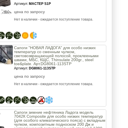
Артикул:
МАСТЕР S1P
цена по запросу
Нет в наличии - ожидается поступление товара.
Сапоги "НОВАЯ ЛАДОГА" для особо низких
температур со сменным чулком,
световозвращающей полосой, проклееными
швами, МБС, КЩС, Thinsulate 200gr., steel
toe&plate. Арт.DG8061-113STP
Артикул:
DG8061-113STP
цена по запросу
Нет в наличии - ожидается поступление товара.
Сапоги зимние нефтяника Ладога модель
7042К Composite для особо низких температур
(для особого климатического пояса) с вкладным
чулком, композитным подноском 200 Дж и