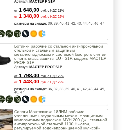
Артикул:
MACTEP P S1P
1 648,00
от
руб.
с НДС 22%
1 348,00
от
руб.
с НДС 22%
размеры на складе:
36, 39, 40, 41, 42, 43, 44, 45, 46, 47
Ботинки рабочие со стальной антипрокольной
стелькой и стальным защитным
металлоподноском и системой быстрого снятия
с ноги, класс защиты EU - S1P, модель МАСТЕР
PROF S1P
Артикул:
МАСТЕР PROF S1P
1 798,00
от
руб.
с НДС 22%
1 448,00
от
руб.
с НДС 22%
размеры на складе:
36, 37, 38, 39, 40, 41, 42, 43, 44, 45,
46, 47
Сапоги Монтажника 18ЛНМ рабочие
утепленные натуральным мехом, с защитным
композитным подноском МУН 200 Дж., стальной
антипрокольной стелькой 1100 Ньютон,
регулируемой водонепроницаемой кулисой-