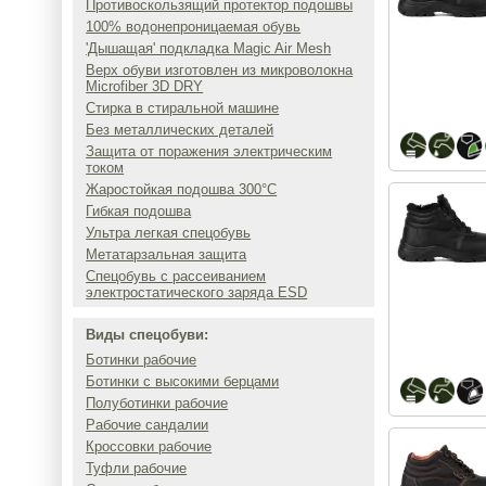
Противоскользящий протектор подошвы
100% водонепроницаемая обувь
'Дышащая' подкладка Magic Air Mesh
Верх обуви изготовлен из микроволокна
Microfiber 3D DRY
Стирка в стиральной машине
Без металлических деталей
Защита от поражения электрическим
током
Жаростойкая подошва 300°C
Гибкая подошва
Ультра легкая спецобувь
Метатарзальная защита
Спецобувь с рассеиванием
электростатического заряда ESD
Виды спецобуви:
Ботинки рабочие
Ботинки с высокими берцами
Полуботинки рабочие
Рабочие сандалии
Кроссовки рабочие
Туфли рабочие