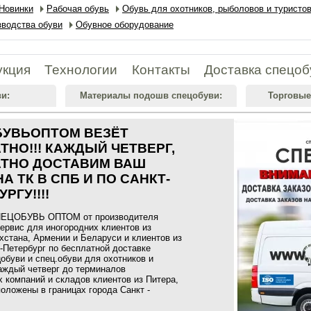
Новинки
Рабочая обувь
Обувь для охотников, рыболовов и туристо
водства обуви
Обувное оборудование
укция
Технологии
Контакты
Доставка спецоб
и:
Материалы подошв спецобуви:
Торговые
УВЬОПТОМ ВЕЗЁТ
ТНО!!! КАЖДЫЙ ЧЕТВЕРГ,
ТНО ДОСТАВИМ ВАШ
А ТК В СПБ И ПО САНКТ-
РГУ!!!!
ПЕЦОБУВЬ ОПТОМ от производителя
ервис для иногородних клиентов из
хстана, Армении и Беларуси и клиентов из
-Петербург по бесплатной доставке
обуви и спец.обуви для охотников и
аждый четверг до терминалов
 компаний и складов клиентов из Питера,
оложены в границах города Санкт -