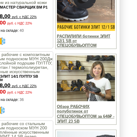
м из натуральной кожи
иты от искр и окалины,
MACTEP СВАРЩИК BM P1
ащиты EU - P1
8,00
руб.
с НДС 22%
,00
руб.
с НДС 22%
на складе:
40
РАСПИЛИЛИ ботинки ЭЛИТ
12/1 SB от
СПЕЦОБУВЬОПТОМ
 рабочие с композитным
ым подноском МУН 200Дж
слойной подошве ПУ/ТПУ,
тан / термополиуретан,
нные искусственным
ЭЛИТ 14/1 ПУ/ТПУ SB
ЭЛИТ 14/1 ПУ/ТПУ SB
ite лидер продаж
te
8,00
руб.
с НДС 22%
,00
руб.
с НДС 22%
на складе:
36
Обзор РАБОЧИХ
полуботинок от
СПЕЦОБУВЬОПТОМ за 648₽ -
ЭЛИТ 23 SB
 рабочие со стальным
ым подноском МУН 200
еплённые искусственным
ЭЛИТ 14 SB лидер