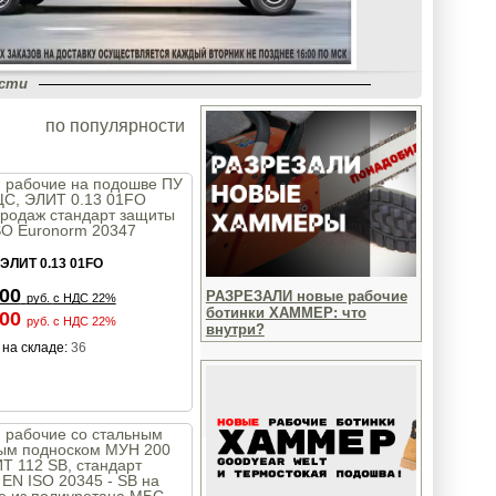
ости
по популярности
и рабочие на подошве ПУ
С, ЭЛИТ 0.13 01FO
продаж стандарт защиты
SO Euronorm 20347
ЭЛИТ 0.13 01FO
,00
РАЗРЕЗАЛИ новые рабочие
руб.
с НДС 22%
ботинки ХАММЕР: что
,00
руб.
с НДС 22%
внутри?
на складе:
36
 рабочие со стальным
ым подноском МУН 200
Т 112 SB, стандарт
EN ISO 20345 - SB на