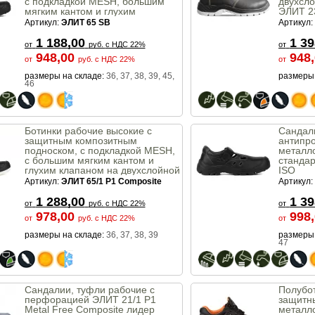
с подкладкой MESH, большим
двухсло
мягким кантом и глухим
ЭЛИТ 23
клапаном ЭЛИТ 65 SB Витязь,
станда
Артикул:
ЭЛИТ 65 SB
Артикул:
стандарт защиты EN 20345 SB
20345
1 188,00
1 39
от
руб.
с НДС 22%
от
948,00
948
от
руб.
с НДС 22%
от
размеры на складе:
36, 37, 38, 39, 45,
размеры 
46
Ботинки рабочие высокие с
Сандал
защитным композитным
антипро
подноском, с подкладкой MESH,
металл
с большим мягким кантом и
станда
глухим клапаном на двухслойной
ISO
подошве ПУ/ПУ, ЭЛИТ 65/1 P1
Артикул:
ЭЛИТ 65/1 P1 Composite
Артикул:
Composite, класс защиты Р1
1 288,00
1 39
от
руб.
с НДС 22%
от
978,00
998
от
руб.
с НДС 22%
от
размеры на складе:
36, 37, 38, 39
размеры 
47
Сандалии, туфли рабочие с
Полубот
перфорацией ЭЛИТ 21/1 P1
защитн
Metal Free Composite лидер
металл