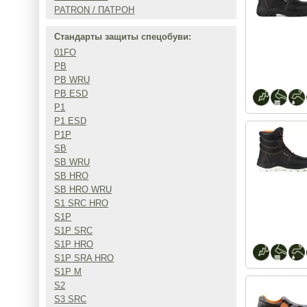
PATRON / ПАТРОН
Стандарты защиты спецобуви:
01FO
PB
PB WRU
PB ESD
P1
P1 ESD
P1P
SB
SB WRU
SB HRO
SB HRO WRU
S1 SRC HRO
S1P
S1P SRC
S1P HRO
S1P SRA HRO
S1P M
S2
S3 SRC