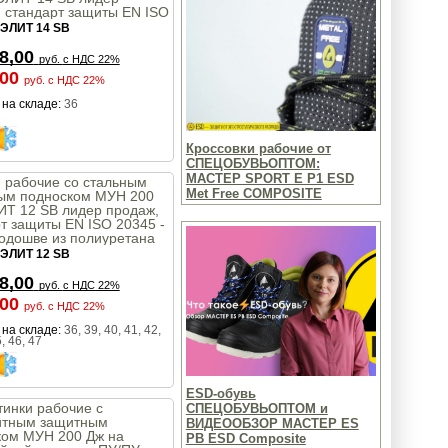
 стандарт защиты EN ISO
 SB на подошве из
ЭЛИТ 14 SB
етана МБС, КЩС
8,00
руб.
с НДС 22%
,00
руб.
с НДС 22%
на складе:
36
Кроссовки рабочие от
СПЕЦОБУВЬОПТОМ:
МАСТЕР SPORT E P1 ESD
 рабочие со стальным
Met Free COMPOSITE
ым подноском МУН 200
ИТ 12 SB лидер продаж,
т защиты EN ISO 20345 -
одошве из полиуретана
КЩС
ЭЛИТ 12 SB
8,00
руб.
с НДС 22%
,00
руб.
с НДС 22%
на складе:
36, 39, 40, 41, 42,
, 46, 47
ESD-обувь
инки рабочие с
СПЕЦОБУВЬОПТОМ и
итным защитным
ВИДЕООБЗОР MACTEP ES
ком МУН 200 Дж на
PB ESD Composite