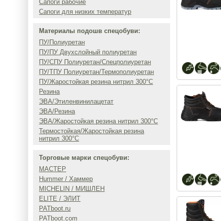
Сапоги рабочие
Сапоги для низких температур
Материалы подошв спецобуви:
ПУ/Полиуретан
ПУ/ПУ Двухслойный полиуретан
ПУ/СПУ Полиуретан/Спецполиуретан
ПУ/ТПУ Полиуретан/Термополиуретан
ПУ/Жаростойкая резина нитрил 300°C
Резина
ЭВА/Этиленвинилацетат
ЭВА/Резина
ЭВА/Жаростойкая резина нитрил 300°C
Термостойкая/Жаростойкая резина
нитрил 300°C
Торговые марки спецобуви:
МАСТЕР
Hummer / Хаммер
MICHELIN / МИШЛЕН
ELITE / ЭЛИТ
PATboot.ru
PATboot.com