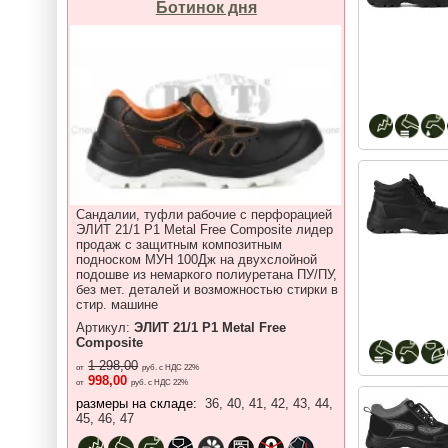
Ботинок дня
Сандалии, туфли рабочие с перфорацией
ЭЛИТ 21/1 P1 Metal Free Composite лидер
продаж с защитным композитным
подноском МУН 100Дж на двухслойной
подошве из немаркого полиуретана ПУ/ПУ,
без мет. деталей и возможностью стирки в
стир. машине
Артикул:
ЭЛИТ 21/1 P1 Metal Free
Composite
1 298,00
от
руб. с НДС 22%
998,00
от
руб. с НДС 22%
размеры на складе:
36, 40, 41, 42, 43, 44,
45, 46, 47