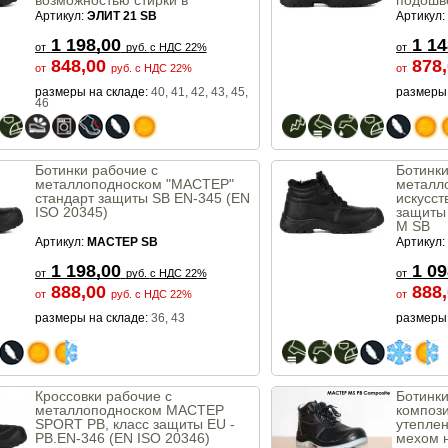
возможностью стирки в
подошв
стиральной машине стандарт
КЩС
Артикул:
ЭЛИТ 21 SB
Артикул:
защиты SB - Euronorm 20345.
1 198,00
1 14
от
руб.
с НДС 22%
от
848,00
878
от
руб.
с НДС 22%
от
размеры на складе:
40, 41, 42, 43, 45,
размеры 
46
Ботинки рабочие с
Ботинк
металлоподноском "МАСТЕР"
металл
стандарт защиты SB EN-345 (EN
искусст
ISO 20345)
защиты
М SB
Артикул:
МАСТЕР SB
Артикул:
1 198,00
1 09
от
руб.
с НДС 22%
от
888,00
888
от
руб.
с НДС 22%
от
размеры на складе:
36, 43
размеры 
Кроссовки рабочие с
Ботинк
металлоподноском МАСТЕР
композ
SPORT PB, класс защиты EU -
утепле
PB.EN-346 (EN ISO 20346)
мехом 