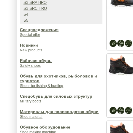
S3 SRA HRO
S3 SRC HRO
S4
S5
Спецпредложения
Special offer
Новинки
New products
Рабочая обувь
Safety shoes
Обувь для охотников, рыболовов и
туристов
Shoes for fishing & hunting
Спецобувь для силовых структур
Military boots
Материалы для производства обуви
Shoe material
Обувное оборудование
Shoe making machine