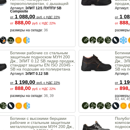
термополиуретан, с дышащей
продаж,
подкладкой MESH ЭЛИТ 12/1 ПУ/
20345 -
Артикул:
ЭЛИТ 12/1 ПУ/ТПУ SB
Артикул:
ТПУ SB Composite лидер продаж,
полиур
Composite
стандарт защиты EN 20345 - SB
1 088,00
1 08
от
руб.
с НДС 22%
от
888,00
888
от
руб.
с НДС 22%
от
размеры на складе:
36
размеры 
Ботинки рабочие со стальным
Ботинки
защитным подноском МУН 200
защитн
Дж., ЭЛИТ 0.12 SB лидер продаж,
Дж., ЭЛ
стандарт защиты EN ISO 20345 -
стандар
SB на подошве из полиуретана
SB на п
МБС, КЩС
МБС, 
Артикул:
ЭЛИТ 0.12 SB
Артикул:
1 198,00
1 19
от
руб.
с НДС 22%
от
888,00
898
от
руб.
с НДС 22%
от
размеры на складе:
36, 39
размеры 
43, 44, 45
Ботинки с высокими берцами
Полубот
рабочие и стальным защитным
композ
металлоподноском МУН 200 Дж.,
поднос