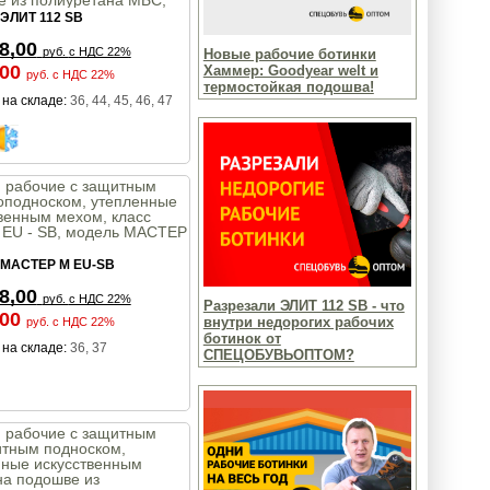
е из полиуретана МБС,
ЭЛИТ 112 SB
8,00
руб.
с НДС 22%
Новые рабочие ботинки
,00
Хаммер: Goodyear welt и
руб.
с НДС 22%
термостойкая подошва!
на складе:
36, 44, 45, 46, 47
и рабочие с защитным
оподноском, утепленные
венным мехом, класс
 EU - SB, модель МАСТЕР
МАСТЕР М EU-SB
8,00
руб.
с НДС 22%
Разрезали ЭЛИТ 112 SB - что
,00
внутри недорогих рабочих
руб.
с НДС 22%
ботинок от
на складе:
36, 37
СПЕЦОБУВЬОПТОМ?
и рабочие с защитным
итным подноском,
нные искусственным
на подошве из