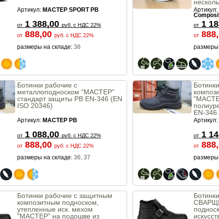
несколь
класс з
Артикул:
МАСТЕР SPORT PB
Артикул:
MACTEP
Composi
1 388,00
1 18
от
руб.
с НДС 22%
от
888,00
888
от
руб.
с НДС 22%
от
размеры на складе:
36
размеры 
Ботинки рабочие с
Ботинк
металлоподноском "МАСТЕР"
композ
стандарт защиты PB EN-346 (EN
"МАСТЕ
ISO 20346)
полиуре
EN-346
PB Com
Артикул:
МАСТЕР PB
Артикул:
1 088,00
1 14
от
руб.
с НДС 22%
от
888,00
888
от
руб.
с НДС 22%
от
размеры на складе:
36, 37
размеры 
Ботинки рабочие с защитным
Ботинк
композитным подноском,
СВАРЩИ
утепленные иск. мехом
поднос
"МАСТЕР" на подошве из
искусс