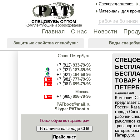
Спецпредложения
Материалы для произ
Главная
О нас
Новости
Прод
Защитные свойства спецобуви:
Виды спецобув
Санкт-Петербург:
СПЕЦОБ
+7 (812)
933-79-96
БЕСПЛА
+7 (921)
183-69-96
БЕСПЛА
+7 (921)
184-69-96
+7 (981)
777-79-96
ТОВАР Н
+7 (981)
699-79-96
ПЕТЕРБУ
Москва:
01 декабря 2023
+7 (985)
996-79-96
Компания С
предлагает с
PATboot@mail.ru
России, Каза
Skype: PATboot.ru
города Санкт
рабочей спец
Поиск обуви по параметрам
рыболовов к
транспортных
которые расп
Петербург.