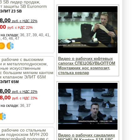
3 SB лидер продаж,
рт защиты SB Euronorm
ЭЛИТ 23 SB
8,00
руб.
с НДС 22%
,00
руб.
с НДС 22%
на складе:
36, 37, 39, 40, 41,
, 45, 46, 47
Видео о рабочих юфтевых
 рабочие с высокими
сапогах СПЕЦОБУВЬОПТОМ
и и металлоподноском,
нные искусственным
Монтажник нос композит,
c большим мягким кантом
стелька кевлар
им клапаном ЭЛИТ 65М
ЭЛИТ 65М
8,00
руб.
с НДС 22%
8,00
руб.
с НДС 22%
на складе:
36, 37
 рабочие со стальным
ым подноском МУН 200
Видео о рабочих сандалиях
 двухслойной подошве с
MICHELIN Krypton S1P SRC,