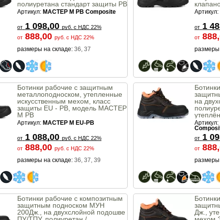
полиуретана стандарт защиты PB
клапано
EN-346 (EN ISO 20346)
для защ
Артикул:
MACTEP M PB Composite
Артикул:
класс з
1 098,00
1 48
от
руб.
с НДС 22%
от
888,00
888
от
руб.
с НДС 22%
от
размеры на складе:
36, 37
размеры 
Ботинки рабочие с защитным
Ботинки
металлоподноском, утепленные
защитн
искусственным мехом, класс
на двух
защиты EU - PB, модель МАСТЕР
полиуре
М PB
утеплё
мехом 
Артикул:
МАСТЕР М EU-PB
Артикул:
Compos
Composi
1 088,00
1 09
от
руб.
с НДС 22%
от
888,00
888
от
руб.
с НДС 22%
от
размеры на складе:
36, 37, 39
размеры 
Ботинки рабочие с композитным
Ботинки
защитным подноском МУН
защитн
200Дж., на двухслойной подошве
Дж., ут
ПУ/ТПУ, полиуретан /
мехом 