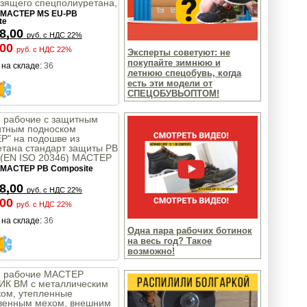
зящего спецполиуретана,
ащиты EU - PB, модель
МАСТЕР MS EU-PB
 MS PB Composite
te
8,00
руб.
с НДС 22%
,00
руб.
с НДС 22%
Эксперты советуют: не
покупайте зимнюю и
на складе:
36
летнюю спецобувь, когда
есть эти модели от
СПЕЦОБУВЬОПТОМ!
и рабочие с защитным
итным подноском
Р" на подошве из
тана стандарт защиты PB
 (EN ISO 20346) MACTEP
posite
MACTEP PB Composite
8,00
руб.
с НДС 22%
,00
руб.
с НДС 22%
на складе:
36
Одна пара рабочих ботинок
на весь год? Такое
возможно!
и рабочие MACTEP
К BM с металлическим
ком, утепленные
твенным мехом, внешним