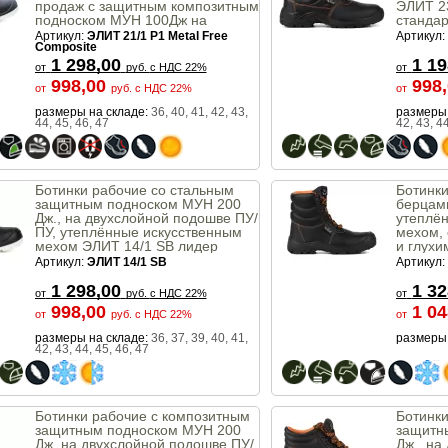
продаж с защитным композитным
ЭЛИТ 2
подноском МУН 100Дж на
станда
двухслойной подошве из
20345
Артикул:
ЭЛИТ 21/1 P1 Metal Free
Артикул:
немаркого полиуретана ПУ/ПУ,
Composite
без мет. деталей и возможностью
1 298,00
1 19
от
руб.
с НДС 22%
от
стирки в стир. машине
998,00
998
от
руб.
с НДС 22%
от
размеры на складе:
36, 40, 41, 42, 43,
размеры 
44, 45, 46, 47
42, 43, 44
Ботинки рабочие со стальным
Ботинки
защитным подноском МУН 200
берцам
Дж., на двухслойной подошве ПУ/
утеплё
ПУ, утеплённые искусственным
мехом, 
мехом ЭЛИТ 14/1 SB лидер
и глух
продаж
Витязь
Артикул:
ЭЛИТ 14/1 SB
Артикул:
1 298,00
1 32
от
руб.
с НДС 22%
от
998,00
1 04
от
руб.
с НДС 22%
от
размеры на складе:
36, 37, 39, 40, 41,
размеры 
42, 43, 44, 45, 46, 47
Ботинки рабочие с композитным
Ботинки
защитным подноском МУН 200
защитн
Дж, на двухслойной подошве ПУ/
Дж., на