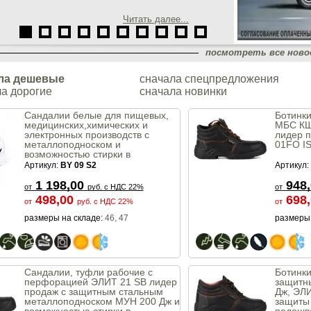
Читать далее...
посмотреть все нов
ла дешевые
сначала спецпредложения
а дорогие
сначала новинки
Сандалии белые для пищевых,
Ботинк
медицинских,химических и
МБС КЩ
электронных производств с
лидер 
металлоподноском и
01FO I
возможностью стирки в
стиральной машине
Артикул:
BY 09 S2
Артикул:
1 198,00
948
от
руб.
с НДС 22%
от
498,00
698
от
руб.
с НДС 22%
от
размеры на складе:
46, 47
размеры 
Сандалии, туфли рабочие с
Ботинки
перфорацией ЭЛИТ 21 SB лидер
защитн
продаж с защитным стальным
Дж, ЭЛИ
металлоподноском МУН 200 Дж и
защиты 