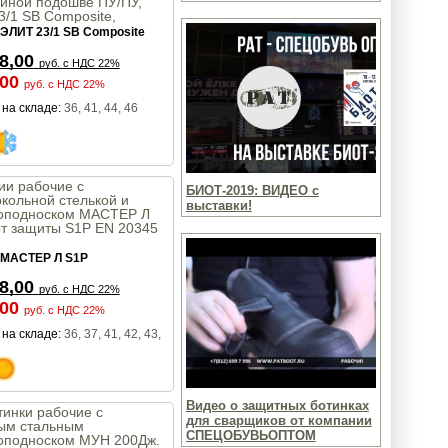
йной подошве ПУ/ПУ,
/1 SB Composite,
рт защиты SB Euronorm
ЭЛИТ 23/1 SB Composite
8,00
руб.
с НДС 22%
,00
руб.
с НДС 22%
на складе:
36, 41, 44, 46
ии рабочие с
БИОТ-2019: ВИДЕО с
кольной стелькой и
выставки!
оподноском МАСТЕР Л
рт защиты S1P EN 20345
МАСТЕР Л S1P
8,00
руб.
с НДС 22%
,00
руб.
с НДС 22%
на складе:
36, 37, 41, 42, 43,
Видео о защитных ботинках
инки рабочие с
для сварщиков от компании
ым стальным
СПЕЦОБУВЬОПТОМ
оподноском МУН 200Дж.