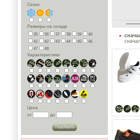
Сезон
Размеры на складе
35
36
37
38
39
40
снача
сначал
41
42
43
44
45
46
47
48
Характеристики
Цена
от
до