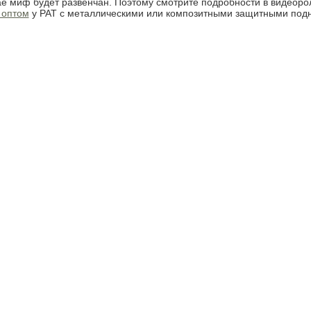
ае миф будет развенчан. Поэтому смотрите подробности в видеорол
 оптом
у РАТ с металлическими или композитными защитными подно