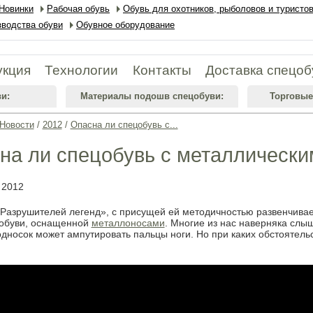
Новинки
Рабочая обувь
Обувь для охотников, рыболовов и туристо
водства обуви
Обувное оборудование
укция
Технологии
Контакты
Доставка спецоб
и:
Материалы подошв спецобуви:
Торговые
Новости
/
2012
/
Опасна ли спецобувь с...
на ли спецобувь с металлическ
 2012
Разрушителей легенд», с присущей ей методичностью развенчива
обуви, оснащенной
металлоносами
. Многие из нас наверняка слыш
дносок может ампутировать пальцы ноги. Но при каких обстоятел