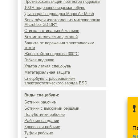
Противоскользящий протектор подошвы
100% водонепроницаемая обувь
'Дышащая' подкладка Magic Air Mesh
Верх обуви изготовлен из микроволокна
Microfiber 3D DRY
Стирка в стиральной машине
Без металлических деталей
Защита от поражения электрическим
током
Жаростойкая подошва 300°C
Гибкая подошва
Ультра легкая спецобувь
Метатарзальная защита
Спецобувь с рассеиванием
электростатического заряда ESD
Виды спецобуви:
Ботинки рабочие
Ботинки с высокими берцами
Полуботинки рабочие
Рабочие сандалии
Кроссовки рабочие
П
Туфли рабочие
а