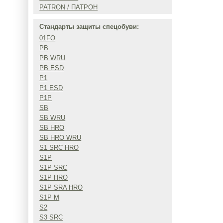
PATRON / ПАТРОН
Стандарты защиты спецобуви:
01FO
PB
PB WRU
PB ESD
P1
P1 ESD
P1P
SB
SB WRU
SB HRO
SB HRO WRU
S1 SRC HRO
S1P
S1P SRC
S1P HRO
S1P SRA HRO
S1P M
S2
S3 SRC