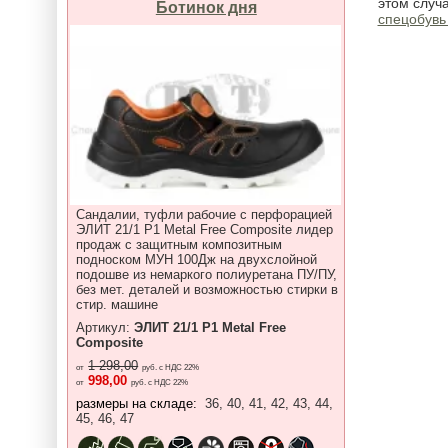
этом случ
Ботинок дня
спецобувь
Сандалии, туфли рабочие с перфорацией
ЭЛИТ 21/1 P1 Metal Free Composite лидер
продаж с защитным композитным
подноском МУН 100Дж на двухслойной
подошве из немаркого полиуретана ПУ/ПУ,
без мет. деталей и возможностью стирки в
стир. машине
Артикул:
ЭЛИТ 21/1 P1 Metal Free
Composite
1 298,00
от
руб. с НДС 22%
998,00
от
руб. с НДС 22%
размеры на складе:
36, 40, 41, 42, 43, 44,
45, 46, 47