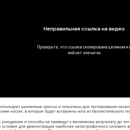
спользуют различные прессы и гильотины для тестирования нескол
ким носом, в которые будет вставлена нога из баллистического ге
 ухищрения и способы не приведут к желаемому результату до тех 
 условия для демонстрации наиболее катастрофичного силового воз