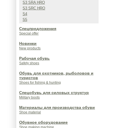
S3 SRA HRO
S3 SRC HRO
S4
S5
Спецпредложения
Special offer
Новинки
New products
Рабочая обувь
Safety shoes
Обувь для охотников, рыболовов и
туристов
Shoes for fishing & hunting
Спецобувь для силовых структур
Military boots
Материалы для производства обуви
Shoe material
Обувное оборудование
Shoe making machine