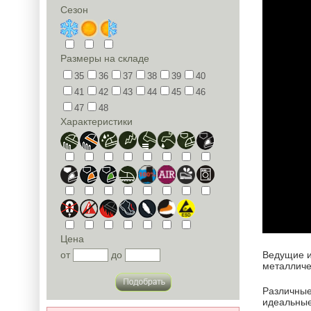
Сезон
Размеры на складе
35
36
37
38
39
40
41
42
43
44
45
46
47
48
Характеристики
Цена
от
до
Ведущие и
металличес
Различные
идеальные