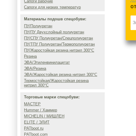
Сапоги рабочие
о
Сапоги для низких температур
Материалы подошв спецобуви:
ПУ/Полиуретан
ПУ/ПУ Двухслойный полиуретан
ПУ/СПУ Полиуретан/Спецполиуретан
ПУ/ТПУ Полиуретан/Термополиуретан
ПУ/Жаростойкая резина нитрил 300°C
Резина
ЭВА/Этиленвинилацетат
ЭВА/Резина
ЭВА/Жаростойкая резина нитрил 300°C
Термостойкая/Жаростойкая резина
нитрил 300°C
Торговые марки спецобуви:
МАСТЕР
Hummer / Хаммер
MICHELIN / МИШЛЕН
ELITE / ЭЛИТ
PATboot.ru
PATboot.com