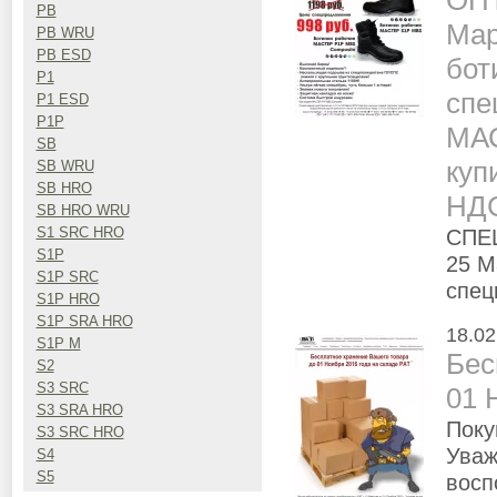
ОПТ
PB
Мар
PB WRU
PB ESD
бот
P1
спе
P1 ESD
P1P
МАС
SB
куп
SB WRU
SB HRO
НД
SB HRO WRU
СПЕЦ
S1 SRC HRO
S1P
25 М
S1P SRC
спе
S1P HRO
S1P SRA HRO
18.02
S1P M
Бес
S2
S3 SRC
01 
S3 SRA HRO
Поку
S3 SRC HRO
Уваж
S4
S5
восп