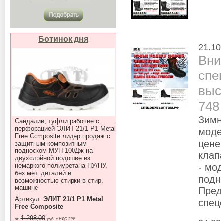
Ботинок дня
21.10
Вни
спе
выс
748
Зимн
Сандалии, туфли рабочие с
перфорацией ЭЛИТ 21/1 P1 Metal
моде
Free Composite лидер продаж с
цене
защитным композитным
подноском МУН 100Дж на
клап
двухслойной подошве из
- мо
немаркого полиуретана ПУ/ПУ,
без мет. деталей и
подн
возможностью стирки в стир.
машине
Пред
Артикул:
ЭЛИТ 21/1 P1 Metal
спец
Free Composite
1 298,00
от
руб. с НДС 22%