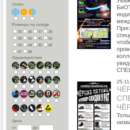
Уваж
Сезон
БиОТ
инди
межд
Размеры на складе
Приг
35
36
37
38
спец
39
40
41
42
чтоб
43
44
45
46
пров
47
48
колл
Характеристики
увид
СПЕ
25.11
ЧЁР
СП
ЧЁР
Толь
Цена
низк
от
до