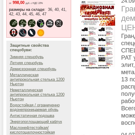
24.09
998,00
от
руб. с НДС 22%
Гра
размеры на складе:
36, 40, 41,
42, 43, 44, 45, 46, 47
дем
ЦЕ
Гран
спец
Защитные свойства
СПЕ
спецобуви:
РАТ 
Зимняя спецобувь
Летняя спецобувь
элит
Демисезонная спецобувь
мета
Металлическая
13 п
антипрокольная стелька 1200
Ньютон
расп
Неметаллическая
полу
антипрокольная стелька 1200
Ньютон
рабо
Водостойкая / ограниченно
Всег
водонепроницаемая обувь
може
Антистатичная подошва
восп
Энергопоглощающий каблук
Маслонефтестойкая/
кислотощелочностойкая
04.07