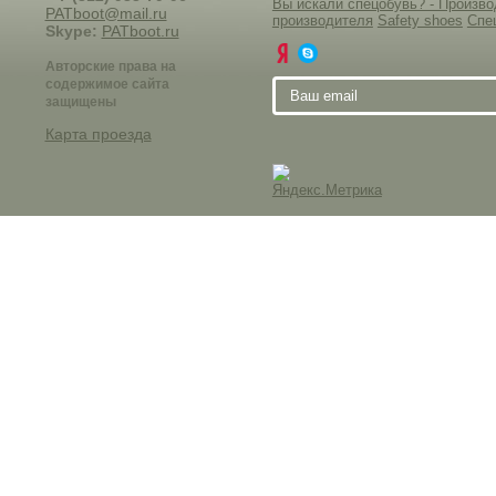
Вы искали спецобувь? - Произ
PATboot@mail.ru
производителя
Safety shoes
Спе
Skype:
PATboot.ru
Авторские права на
содержимое сайта
защищены
Карта проезда