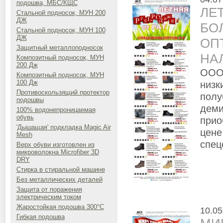
подошва, МБС/КЩС
ЛЕ
Стальной подносок, МУН 200
ДЖ
БО
Стальной подносок, МУН 100
ДЖ
ОП
Защитный металлоподносок
НА
Композитный подносок, МУН
200 Дж
ООО 
Композитный подносок, МУН
низк
100 Дж
Противоскользящий протектор
полу
подошвы
деми
100% водонепроницаемая
обувь
прио
'Дышащая' подкладка Magic Air
цене
Mesh
спец
Верх обуви изготовлен из
микроволокна Microfiber 3D
DRY
Стирка в стиральной машине
Без металлических деталей
Защита от поражения
электрическим током
Жаростойкая подошва 300°C
10.05
Гибкая подошва