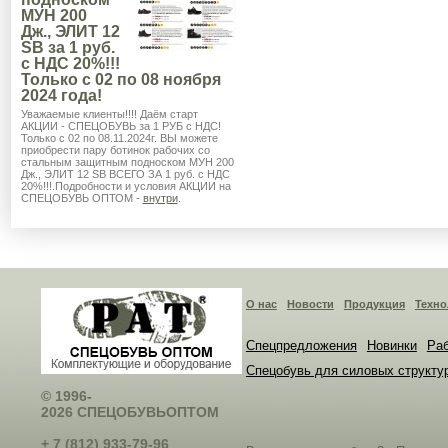
МУН 200
Дж., ЭЛИТ 12
SB за 1 руб.
с НДС 20%!!!
Только с 02 по 08 ноября
2024 года!
Уважаемые клиенты!!!! Даём старт
АКЦИИ - СПЕЦОБУВЬ за 1 РУБ с НДС!
Только с 02 по 08.11.2024г. ВЫ можете
приобрести пару ботинок рабочих со
стальным защитным подноском МУН 200
Дж., ЭЛИТ 12 SB ВСЕГО ЗА 1 руб. с НДС
20%!!!.Подробности и условия АКЦИИ на
СПЕЦОБУВЬ ОПТОМ -
внутри
.
О нас
Новости
Продукция
Техно
Спецпредложения
Новинки
Раб
Спецобувь для силовых структу
© 1996-
2026 СПЕЦОБУВЬОПТОМ
+ 7 (812) 933-79-96