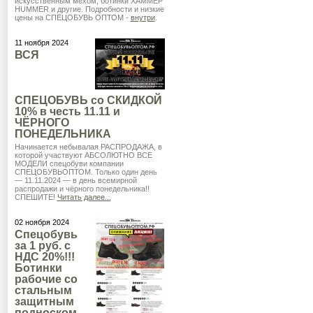
искусственным мехом, ботинки ХАММЕР
HUMMER и другие. Подробности и низкие
цены на СПЕЦОБУВЬ ОПТОМ -
внутри
.
11 ноября 2024
ВСЯ
СПЕЦОБУВЬ со СКИДКОЙ
10% в честь 11.11 и
ЧЁРНОГО
ПОНЕДЕЛЬНИКА
Начинается небывалая РАСПРОДАЖА, в
которой участвуют АБСОЛЮТНО ВСЕ
МОДЕЛИ спецобуви компании
СПЕЦОБУВЬОПТОМ. Только один день
— 11.11.2024 — в день всемирной
распродажи и чёрного понедельника!!
СПЕШИТЕ!
Читать далее...
02 ноября 2024
Спецобувь
за 1 руб. с
НДС 20%!!!
Ботинки
рабочие со
стальным
защитным
подноском