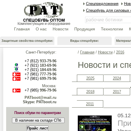
Спецпредложения
Нов
Спецобувь для силовых 
Главная
О нас
Новости
Продукция
Технологии
Защитные свойства спецобуви:
Виды спецобуви:
Материа
Санкт-Петербург:
/
Главная
/
Новости
/
2016
+7 (812)
933-79-96
Новости и с
+7 (921)
183-69-96
+7 (921)
184-69-96
+7 (981)
777-79-96
2025
2024
+7 (981)
699-79-96
Москва:
+7 (985)
996-79-96
2018
2017
PATboot@mail.ru
Skype: PATboot.ru
2011
Поиск обуви по параметрам
05.12
При