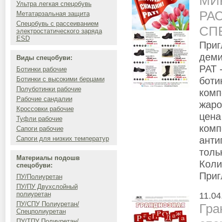
МИР
Ультра легкая спецобувь
РА
Метатарзальная защита
Спецобувь с рассеиванием
СП
электростатического заряда
ESD
Приг
деми
Виды спецобуви:
РАТ
Ботинки рабочие
боти
Ботинки с высокими берцами
Полуботинки рабочие
комп
Рабочие сандалии
жаро
Кроссовки рабочие
цена
Туфли рабочие
комп
Сапоги рабочие
анти
Сапоги для низких температур
толь
Материалы подошв
Коли
спецобуви:
Приг
ПУ/Полиуретан
ПУ/ПУ Двухслойный
полиуретан
11.04
ПУ/СПУ Полиуретан/
Гра
Спецполиуретан
ПУ/ТПУ Полиуретан/