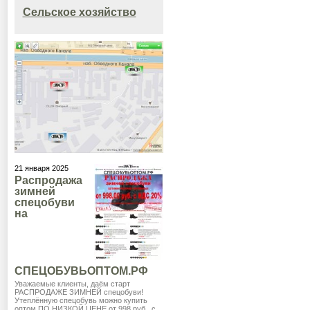
Сельское хозяйство
21 января 2025
Распродажа
зимней
спецобуви
на
СПЕЦОБУВЬОПТОМ.РФ
Уважаемые клиенты, даём старт
РАСПРОДАЖЕ ЗИМНЕЙ спецобуви!
Утеплённую спецобувь можно купить
оптом ПО НИЗКОЙ ЦЕНЕ от 998 руб., с