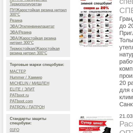
спе
Термополиуретан
СП
ПУ/Жаростойкая резина нитрил
300°C
Гран
Резина
до 
ЭВА/Этиленвинилацетат
Приг
ЭВА/Резина
ЭВА/Жаростойкая резина
Толь
нитрил 300°C
утеп
Термостойкая/Жаростойкая
нату
резина нитрил 300°C
рабо
Торговые марки спецобуви:
комп
МАСТЕР
прои
Hummer / Хаммер
20 р
MICHELIN / МИШЛЕН
для 
ELITE / ЭЛИТ
PATboot.ru
клим
PATboot.com
Санк
PATRON / ПАТРОН
21.03
Стандарты защиты
Рас
спецобуви:
01FO