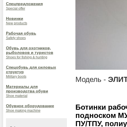
Спецпредложения
Special offer
Новинки
New products
Рабочая обувь
Safety shoes
Обувь для охотников,
рыболовов и туристов
Shoes for fishing & hunting
Спецобувь для силовых
структур
Military boots
Модель -
ЭЛИТ
Материалы для
производства обуви
Shoe material
Ботинки рабо
Обувное оборудование
Shoe making machine
подноском МУ
ПУ/ТПУ, полиу