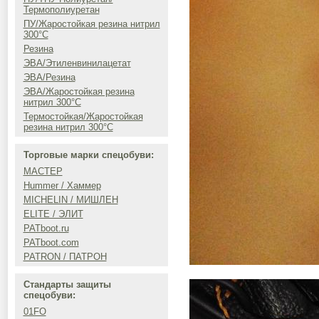
Термополиуретан
ПУ/Жаростойкая резина нитрил
300°C
Резина
ЭВА/Этиленвинилацетат
ЭВА/Резина
ЭВА/Жаростойкая резина
нитрил 300°C
Термостойкая/Жаростойкая
резина нитрил 300°C
Торговые марки спецобуви:
МАСТЕР
Hummer / Хаммер
MICHELIN / МИШЛЕН
ELITE / ЭЛИТ
PATboot.ru
PATboot.com
PATRON / ПАТРОН
Стандарты защиты
спецобуви:
01FO