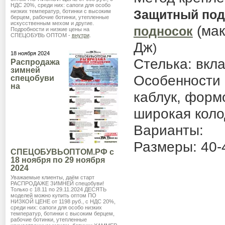
НДС 20%, среди них: сапоги для особо
Защитный под
низких температур, ботинки с высоким
берцем, рабочие ботинки, утепленные
искусственным мехом и другие.
(мак
подносок
Подробности и низкие цены на
СПЕЦОБУВЬ ОПТОМ -
внутри
.
Дж
)
18 ноября 2024
Стелька: вкл
Распродажа
зимней
Особенности
спецобуви
на
каблук, форм
широкая коло
Варианты:
Размеры: 40-
СПЕЦОБУВЬОПТОМ.РФ с
18 ноября по 29 ноября
2024
Уважаемые клиенты, даём старт
РАСПРОДАЖЕ ЗИМНЕЙ спецобуви!
Только с 18.11 по 29.11.2024 ДЕСЯТЬ
моделей можно купить оптом ПО
НИЗКОЙ ЦЕНЕ от 1198 руб., с НДС 20%,
среди них: сапоги для особо низких
температур, ботинки с высоким берцем,
рабочие ботинки, утепленные