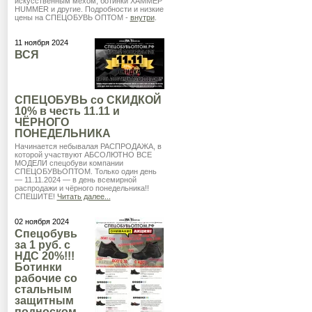
искусственным мехом, ботинки ХАММЕР
HUMMER и другие. Подробности и низкие
цены на СПЕЦОБУВЬ ОПТОМ -
внутри
.
11 ноября 2024
ВСЯ
СПЕЦОБУВЬ со СКИДКОЙ
10% в честь 11.11 и
ЧЁРНОГО
ПОНЕДЕЛЬНИКА
Начинается небывалая РАСПРОДАЖА, в
которой участвуют АБСОЛЮТНО ВСЕ
МОДЕЛИ спецобуви компании
СПЕЦОБУВЬОПТОМ. Только один день
— 11.11.2024 — в день всемирной
распродажи и чёрного понедельника!!
СПЕШИТЕ!
Читать далее...
02 ноября 2024
Спецобувь
за 1 руб. с
НДС 20%!!!
Ботинки
рабочие со
стальным
защитным
подноском