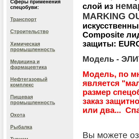
Сферы применения
нема
слой из
спецобуви:
MARKING OU
Транспорт
искусственны
Строительство
Composite ли
защиты: EURO
Химическая
промышленность
Модель
- ЭЛИ
Медицина и
фармацевтика
Модель, по м
Нефтегазовый
является "ма
комплекс
размер спецо
Пищевая
заказ защитн
промышленность
или два... Сп
Охота
Рыбалка
Вы можете оз