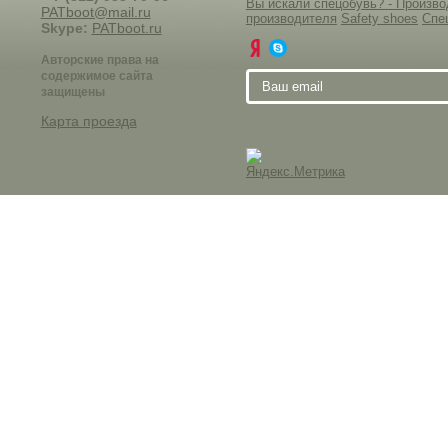
Вы искали спецобувь? - Произ
PATboot@mail.ru
производителя
Safety shoes
Спе
Skype:
PATboot.ru
Авторские права на
содержимое сайта
защищены
Карта проезда