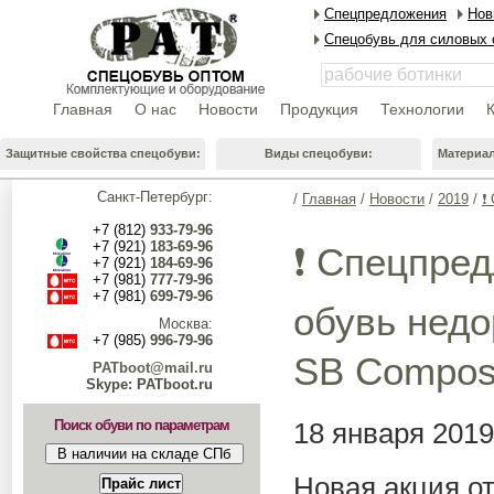
Спецпредложения
Нов
Спецобувь для силовых 
Главная
О нас
Новости
Продукция
Технологии
Защитные свойства спецобуви:
Виды спецобуви:
Материа
Санкт-Петербург:
/
Главная
/
Новости
/
2019
/
❗
+7 (812)
933-79-96
+7 (921)
183-69-96
❗ Спецпред
+7 (921)
184-69-96
+7 (981)
777-79-96
+7 (981)
699-79-96
обувь недо
Москва:
+7 (985)
996-79-96
SB Composi
PATboot@mail.ru
Skype: PATboot.ru
Поиск обуви по параметрам
18 января 2019
Новая акция от