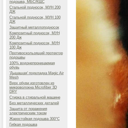
подошва, МБС/КЩС
Стальной подносок, МУН 200
ДЖ
Стальной подносок, МУН 100
ДЖ
Защитный металлоподносок
Композитный подносок, МУН
200 Дж
Композитный подносок, МУН
100 Дж
Противоскользящий протектор
подошвы
100% водонепроницаемая
обувь
'Дышащая' подкладка Magic Air
Mesh
Верх обуви изготовлен из
микроволокна Microfiber 3D
DRY
Стирка в стиральной машине
Без металлических деталей
Защита от поражения
электрическим током
Жаростойкая подошва 300°C
Гибкая подошва