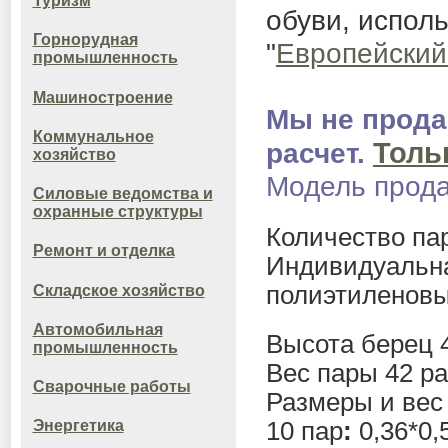
Туризм
обуви, испол
Горнорудная
"
Европейский
промышленность
Машиностроение
Мы не прода
Коммунальное
Толь
расчет.
хозяйство
Модель прода
Силовые ведомства и
охранные структуры
Количество пар
Ремонт и отделка
Индивидуальна
полиэтиленовы
Складское хозяйство
Автомобильная
Высота берец 
промышленность
Вес пары 42 раз
Сварочные работы
Размеры и вес
10
пар
:
0,36*0,5
Энергетика