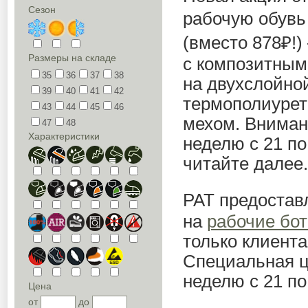
Сезон
рабочую обувь
(вместо 878₽!)
Размеры на складе
с композитным
35
36
37
38
на двухслойно
39
40
41
42
термополиурет
43
44
45
46
мехом. Внимани
47
48
Характеристики
неделю с 21 по
читайте далее.
РАТ предостав
на
рабочие бо
только клиент
Специальная ц
неделю с 21 по
Цена
от
до