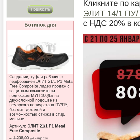
Кликните по к
ЭЛИТ 14/1 ПУ/
с НДС 20% в к
Ботинок дня
Сандалии, туфли рабочие с
перфорацией ЭЛИТ 21/1 P1 Metal
Free Composite лидер продаж с
защитным композитным
подноском МУН 100Дж на
двухслойной подошве из
немаркого полиуретана ПУ/ПУ,
без мет. деталей и
возможностью стирки в стир.
машине
Артикул:
ЭЛИТ 21/1 P1 Metal
Free Composite
1 298,00
от
руб. с НДС 22%