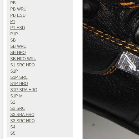
PB
PB WRU
PB ESD
P1
P1 ESD
P1P
SB
SB WRU
SB HRO
SB HRO WRU
S1 SRC HRO
S1P
S1P SRC
S1P HRO
S1P SRA HRO
S1P M
S2
S3 SRC
S3 SRA HRO
S3 SRC HRO
S4
S5