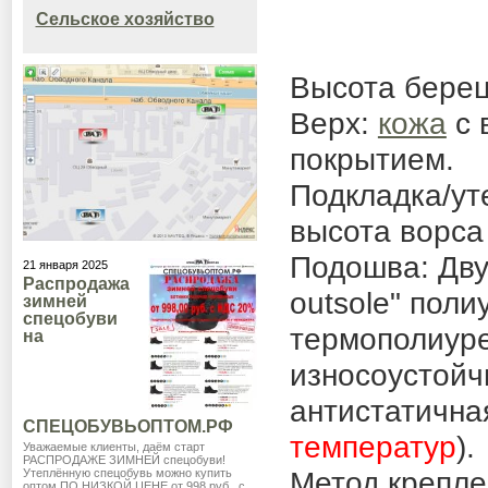
Сельское хозяйство
Высота берец 
Верх:
кожа
с 
покрытием.
Подкладка/ут
высота ворса
Подошва: Дву
21 января 2025
Распродажа
outsole"
поли
зимней
спецобуви
термополиур
на
износоустойч
антистатична
СПЕЦОБУВЬОПТОМ.РФ
температур
).
Уважаемые клиенты, даём старт
РАСПРОДАЖЕ ЗИМНЕЙ спецобуви!
Метод крепле
Утеплённую спецобувь можно купить
оптом ПО НИЗКОЙ ЦЕНЕ от 998 руб., с