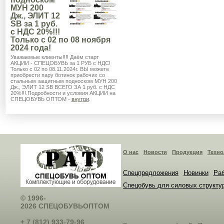
МУН 200
Дж., ЭЛИТ 12
SB за 1 руб.
с НДС 20%!!!
Только с 02 по 08 ноября
2024 года!
Уважаемые клиенты!!!! Даём старт
АКЦИИ - СПЕЦОБУВЬ за 1 РУБ с НДС!
Только с 02 по 08.11.2024г. ВЫ можете
приобрести пару ботинок рабочих со
стальным защитным подноском МУН 200
Дж., ЭЛИТ 12 SB ВСЕГО ЗА 1 руб. с НДС
20%!!!.Подробности и условия АКЦИИ на
СПЕЦОБУВЬ ОПТОМ -
внутри
.
О нас
Новости
Продукция
Техно
Спецпредложения
Новинки
Раб
Спецобувь для силовых структу
© 1996-
2026 СПЕЦОБУВЬОПТОМ
+ 7 (812) 933-79-96