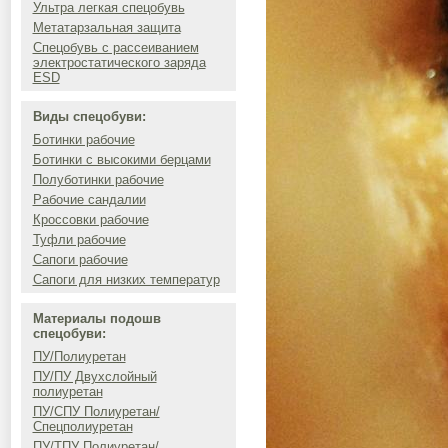
Ультра легкая спецобувь
Метатарзальная защита
Спецобувь с рассеиванием
электростатического заряда
ESD
Виды спецобуви:
Ботинки рабочие
Ботинки с высокими берцами
Полуботинки рабочие
Рабочие сандалии
Кроссовки рабочие
Туфли рабочие
Сапоги рабочие
Сапоги для низких температур
Материалы подошв
спецобуви:
ПУ/Полиуретан
ПУ/ПУ Двухслойный
полиуретан
ПУ/СПУ Полиуретан/
Спецполиуретан
ПУ/ТПУ Полиуретан/