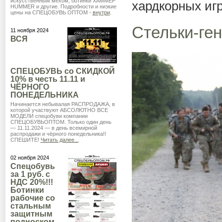
искусственным мехом, ботинки ХАММЕР
хардкорных игр
HUMMER и другие. Подробности и низкие
цены на СПЕЦОБУВЬ ОПТОМ -
внутри
.
Стельки-ге
11 ноября 2024
ВСЯ
СПЕЦОБУВЬ со СКИДКОЙ
10% в честь 11.11 и
ЧЁРНОГО
ПОНЕДЕЛЬНИКА
Начинается небывалая РАСПРОДАЖА, в
которой участвуют АБСОЛЮТНО ВСЕ
МОДЕЛИ спецобуви компании
СПЕЦОБУВЬОПТОМ. Только один день
— 11.11.2024 — в день всемирной
распродажи и чёрного понедельника!!
СПЕШИТЕ!
Читать далее...
02 ноября 2024
Спецобувь
за 1 руб. с
НДС 20%!!!
Ботинки
рабочие со
стальным
защитным
подноском