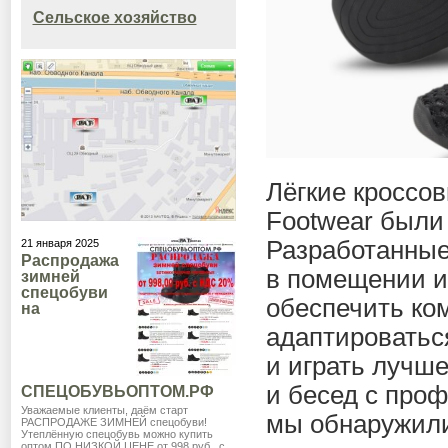
Сельское хозяйство
Лёгкие кроссов
Footwear были
Разработанные
21 января 2025
Распродажа
в помещении и
зимней
спецобуви
обеспечить ко
на
адаптироватьс
и играть лучш
и бесед с про
СПЕЦОБУВЬОПТОМ.РФ
Уважаемые клиенты, даём старт
мы обнаружили
РАСПРОДАЖЕ ЗИМНЕЙ спецобуви!
Утеплённую спецобувь можно купить
оптом ПО НИЗКОЙ ЦЕНЕ от 998 руб., с