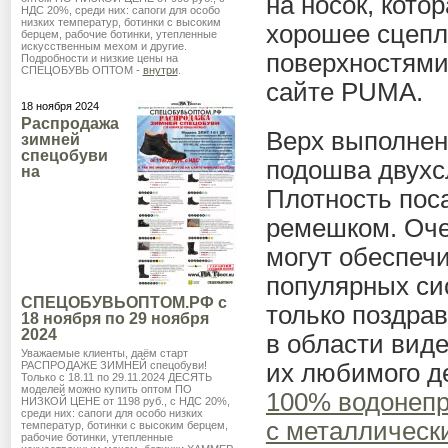
на носок, кото
НДС 20%, среди них: сапоги для особо
низких температур, ботинки с высоким
хорошее сцепл
берцем, рабочие ботинки, утепленные
искусственным мехом и другие.
поверхностям
Подробности и низкие цены на
СПЕЦОБУВЬ ОПТОМ -
внутри
.
сайте PUMA.
18 ноября 2024
Распродажа
Верх выполнен
зимней
спецобуви
подошва двухс
на
Плотность пос
ремешком. Оче
могут обеспеч
популярных си
СПЕЦОБУВЬОПТОМ.РФ с
только поздра
18 ноября по 29 ноября
2024
в области вид
Уважаемые клиенты, даём старт
РАСПРОДАЖЕ ЗИМНЕЙ спецобуви!
их любимого де
Только с 18.11 по 29.11.2024 ДЕСЯТЬ
моделей можно купить оптом ПО
100% водонеп
НИЗКОЙ ЦЕНЕ от 1198 руб., с НДС 20%,
среди них: сапоги для особо низких
с металлическ
температур, ботинки с высоким берцем,
рабочие ботинки, утепленные