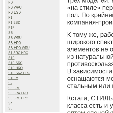
трех моделей, 
PB
«на стиле» пер
PB WRU
PB ESD
пол. По крайне
P1
компания-прои
P1 ESD
P1P
SB
К тому же, раб
SB WRU
широкого спек
SB HRO
элементов не о
SB HRO WRU
S1 SRC HRO
из натурально
S1P
противоскольз
S1P SRC
S1P HRO
В зависимости 
S1P SRA HRO
оснащаются ме
S1P M
S2
стальным или 
S3 SRC
S3 SRA HRO
Кстати, СТИЛЬ
S3 SRC HRO
S4
класса есть и
S5
оптом спецоб