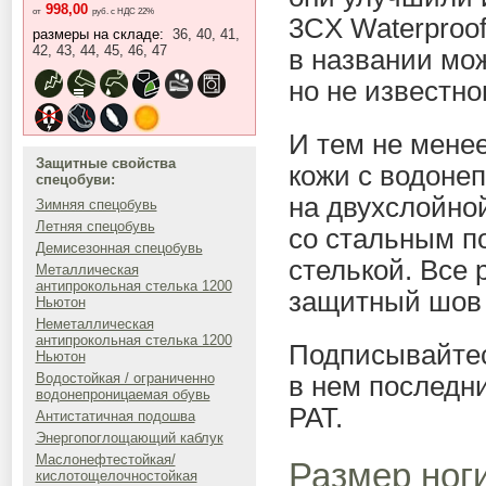
998,00
от
руб. с НДС 22%
3CX Waterproof
размеры на складе:
36, 40, 41,
42, 43, 44, 45, 46, 47
в названии мож
но не известно
И тем не мене
Защитные свойства
кожи с водоне
спецобуви:
на двухслойно
Зимняя спецобувь
Летняя спецобувь
со стальным п
Демисезонная спецобувь
стелькой. Все
Металлическая
антипрокольная стелька 1200
защитный шов 
Ньютон
Неметаллическая
антипрокольная стелька 1200
Подписывайте
Ньютон
Водостойкая / ограниченно
в нем последни
водонепроницаемая обувь
РАТ.
Антистатичная подошва
Энергопоглощающий каблук
Маслонефтестойкая/
Размер но
кислотощелочностойкая