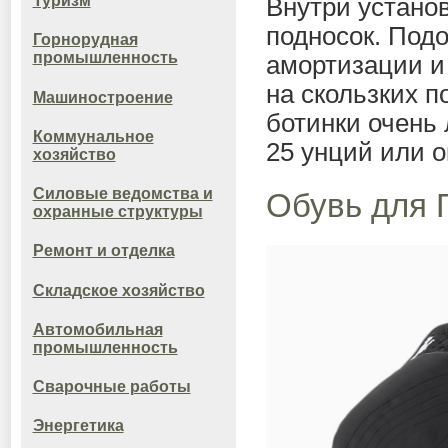
Туризм
Внутри устано
подносок. Под
Горнорудная
промышленность
амортизации и
на скользких п
Машиностроение
ботинки очень 
Коммунальное
25 унций или о
хозяйство
Силовые ведомства и
Обувь для
охранные структуры
Ремонт и отделка
Складское хозяйство
Автомобильная
промышленность
Сварочные работы
Энергетика