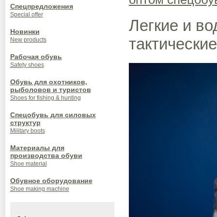
Спецпредложения
Special offer
Легкие и в
Новинки
тактические
New products
Рабочая обувь
Safety shoes
Обувь для охотников,
рыболовов и туристов
Shoes for fishing & hunting
Спецобувь для силовых
структур
Military boots
Материалы для
производства обуви
Shoe material
Обувное оборудование
Shoe making machine