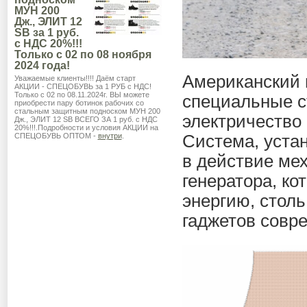
МУН 200
Дж., ЭЛИТ 12
SB за 1 руб.
с НДС 20%!!!
Только с 02 по 08 ноября
2024 года!
Американский 
Уважаемые клиенты!!!! Даём старт
АКЦИИ - СПЕЦОБУВЬ за 1 РУБ с НДС!
Только с 02 по 08.11.2024г. ВЫ можете
специальные с
приобрести пару ботинок рабочих со
стальным защитным подноском МУН 200
электричество 
Дж., ЭЛИТ 12 SB ВСЕГО ЗА 1 руб. с НДС
20%!!!.Подробности и условия АКЦИИ на
СПЕЦОБУВЬ ОПТОМ -
внутри
.
Система, устан
в действие ме
генератора, к
энергию, стол
гаджетов совре