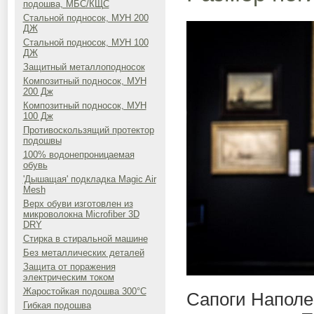
подошва, МБС/КЩС
Стальной подносок, МУН 200
ДЖ
Стальной подносок, МУН 100
ДЖ
Защитный металлоподносок
Композитный подносок, МУН
200 Дж
Композитный подносок, МУН
100 Дж
Противоскользящий протектор
подошвы
100% водонепроницаемая
обувь
'Дышащая' подкладка Magic Air
Mesh
Верх обуви изготовлен из
микроволокна Microfiber 3D
DRY
Стирка в стиральной машине
Без металлических деталей
Защита от поражения
электрическим током
Жаростойкая подошва 300°C
Сапоги Наполе
Гибкая подошва