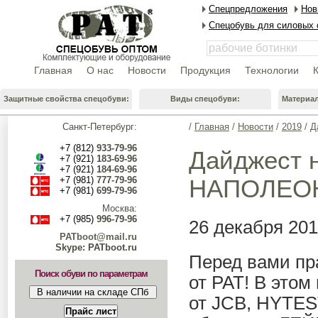
Спецпредложения
Нов
Спецобувь для силовых 
Главная
О нас
Новости
Продукция
Технологии
Защитные свойства спецобуви:
Виды спецобуви:
Материа
Санкт-Петербург:
/
Главная
/
Новости
/
2019
/
Д
+7 (812)
933-79-96
Дайджест н
+7 (921)
183-69-96
+7 (921)
184-69-96
+7 (981)
777-79-96
НАПОЛЕОН
+7 (981)
699-79-96
Москва:
+7 (985)
996-79-96
26 декабря 20
PATboot@mail.ru
Skype: PATboot.ru
Перед вами пр
Поиск обуви по параметрам
от РАТ! В это
от JCB, HYTES