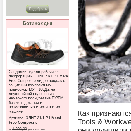
Ботинок дня
Сандалии, туфли рабочие с
перфорацией ЭЛИТ 21/1 P1 Metal
Free Composite лидер продаж с
защитным композитным
подноском МУН 100Дж на
двухслойной подошве из
немаркого полиуретана ПУ/ПУ,
без мет. деталей и
возможностью стирки в стир.
Как признаютс
машине
Артикул:
ЭЛИТ 21/1 P1 Metal
Tools & Workw
Free Composite
они улучшили 
1 298,00
от
руб. с НДС 22%