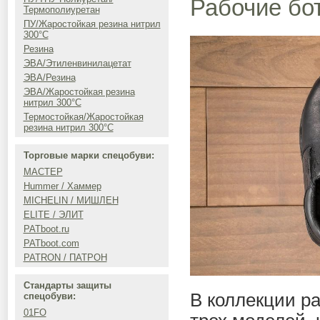
Рабочие бо
Термополиуретан
ПУ/Жаростойкая резина нитрил
300°C
Резина
ЭВА/Этиленвинилацетат
ЭВА/Резина
ЭВА/Жаростойкая резина
нитрил 300°C
Термостойкая/Жаростойкая
резина нитрил 300°C
Торговые марки спецобуви:
МАСТЕР
Hummer / Хаммер
MICHELIN / МИШЛЕН
ELITE / ЭЛИТ
PATboot.ru
PATboot.com
PATRON / ПАТРОН
Стандарты защиты
В коллекции р
спецобуви:
01FO