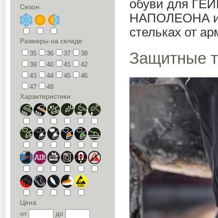
обуви для ГЕЙ
Сезон
НАПОЛЕОНА и 
стельках от а
Размеры на складе
Защитные т
35
36
37
38
39
40
41
42
43
44
45
46
47
48
Характеристики
Цена
от
до