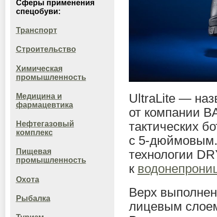
Сферы применения
спецобуви:
Транспорт
Строительство
Химическая
промышленность
UltraLite — на
Медицина и
фармацевтика
от компании B
тактических б
Нефтегазовый
комплекс
с
5-дюймовым
Пищевая
технологии DR
промышленность
к
водонепрони
Охота
Верх выполнен
Рыбалка
лицевым слоем