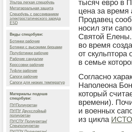
тысяч евро в П
Ультра легкая спецобувь
Метатарзальная защита
цена за время 
Спецобувь с рассеиванием
Продавец сооб
электростатического заряда
ESD
носил эти сапо
Виды спецобуви:
Святой Елены.
Ботинки рабочие
во время созда
Ботинки с высокими берцами
от скульптора 
Полуботинки рабочие
Рабочие сандалии
в семье которо
Кроссовки рабочие
Туфли рабочие
Согласно харак
Сапоги рабочие
Сапоги для низких температур
Наполеона Бо
который счита
Материалы подошв
спецобуви:
времени). Поч
ПУ/Полиуретан
и военных сапо
ПУ/ПУ Двухслойный
полиуретан
из цикла
ИСТО
ПУ/СПУ Полиуретан/
Спецполиуретан
ПУ/ТПУ Полиуретан/