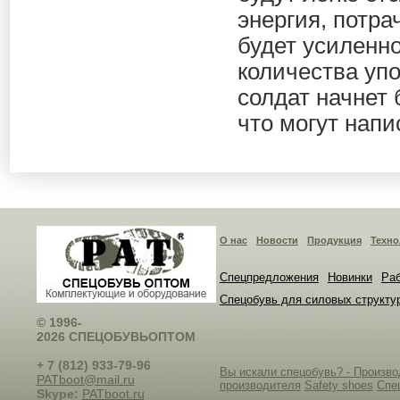
энергия, потра
будет усиленн
количества уп
солдат начнет
что могут напи
О нас
Новости
Продукция
Техно
Спецпредложения
Новинки
Раб
Спецобувь для силовых структу
© 1996-
2026 СПЕЦОБУВЬОПТОМ
+ 7 (812) 933-79-96
Вы искали спецобувь? - Произ
PATboot@mail.ru
производителя
Safety shoes
Спе
Skype:
PATboot.ru