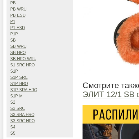
PB
PB WRU
PB ESD
P1
P1 ESD
P1P
SB
SB WRU
SB HRO
SB HRO WRU
S1 SRC HRO
S1P
S1P SRC
Смотрите такж
S1P HRO
S1P SRA HRO
ЭЛИТ 12/1 SB 
S1P M
S2
S3 SRC
S3 SRA HRO
S3 SRC HRO
S4
S5