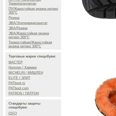
Термополиуретан
ПУ/Жаростойкая резина нитрил
300°C
Резина
ЭВА/Этиленвинилацетат
ЭВА/Резина
ЭВА/Жаростойкая резина
нитрил 300°C
Термостойкая/Жаростойкая
резина нитрил 300°C
Торговые марки спецобуви:
МАСТЕР
Hummer / Хаммер
MICHELIN / МИШЛЕН
ELITE / ЭЛИТ
PATboot.ru
PATboot.com
PATRON / ПАТРОН
Стандарты защиты
спецобуви:
01FO