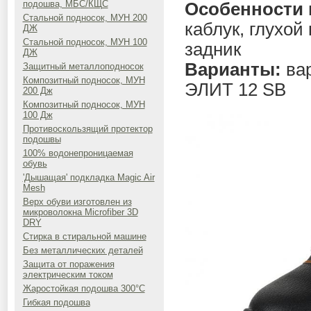
подошва, МБС/КЩС
Особенности
Стальной подносок, МУН 200
каблук, глухой
ДЖ
Стальной подносок, МУН 100
задник
ДЖ
Варианты:
ва
Защитный металлоподносок
Композитный подносок, МУН
ЭЛИТ 12 SB
200 Дж
Композитный подносок, МУН
100 Дж
Противоскользящий протектор
подошвы
100% водонепроницаемая
обувь
'Дышащая' подкладка Magic Air
Mesh
Верх обуви изготовлен из
микроволокна Microfiber 3D
DRY
Стирка в стиральной машине
Без металлических деталей
Защита от поражения
электрическим током
Жаростойкая подошва 300°C
Гибкая подошва