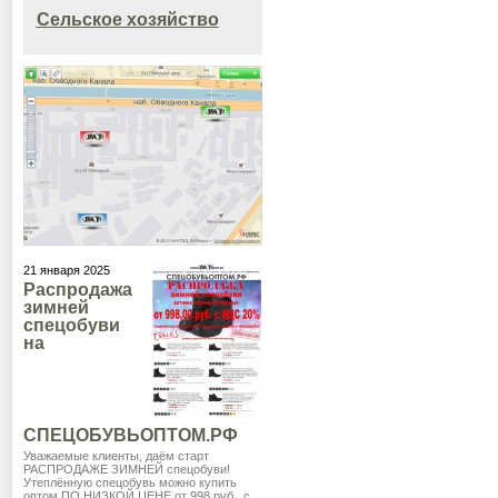
Сельское хозяйство
21 января 2025
Распродажа
зимней
спецобуви
на
СПЕЦОБУВЬОПТОМ.РФ
Уважаемые клиенты, даём старт
РАСПРОДАЖЕ ЗИМНЕЙ спецобуви!
Утеплённую спецобувь можно купить
оптом ПО НИЗКОЙ ЦЕНЕ от 998 руб., с