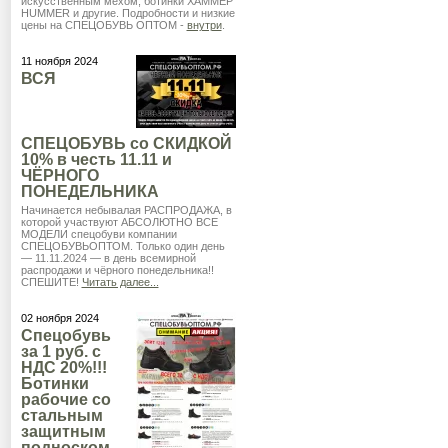
искусственным мехом, ботинки ХАММЕР
HUMMER и другие. Подробности и низкие
цены на СПЕЦОБУВЬ ОПТОМ -
внутри
.
11 ноября 2024
ВСЯ
СПЕЦОБУВЬ со СКИДКОЙ
10% в честь 11.11 и
ЧЁРНОГО
ПОНЕДЕЛЬНИКА
Начинается небывалая РАСПРОДАЖА, в
которой участвуют АБСОЛЮТНО ВСЕ
МОДЕЛИ спецобуви компании
СПЕЦОБУВЬОПТОМ. Только один день
— 11.11.2024 — в день всемирной
распродажи и чёрного понедельника!!
СПЕШИТЕ!
Читать далее...
02 ноября 2024
Спецобувь
за 1 руб. с
НДС 20%!!!
Ботинки
рабочие со
стальным
защитным
подноском