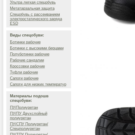
Ультра легкая спецобувь
Метатарзальная защита
Спецобувь с рассеиванием
электростатического заряда
ESD
Виды спецобуви:
Ботинки рабочие
Ботинки с высокими берцами
Полуботинки рабочие
Рабочие сандалии
Кроссовки рабочие
Туфли рабочие
Сапоги рабочие
Сапоги для низких температур
Материалы подошв
спецобуви:
ПУ/Полиуретан
ПУ/ПУ Двухслойный
полиуретан
ПУ/СПУ Полиуретан/
Спецполиуретан
ПУ/ТПУ Полиуретан/