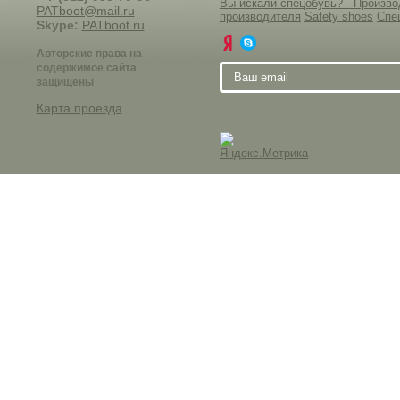
Вы искали спецобувь? - Произ
PATboot@mail.ru
производителя
Safety shoes
Спе
Skype:
PATboot.ru
Авторские права на
содержимое сайта
защищены
Карта проезда