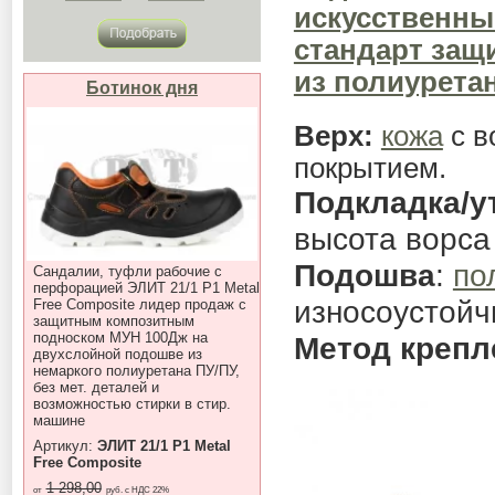
искусственны
стандарт защи
из полиурета
Ботинок дня
Верх:
кожа
с в
покрытием.
Подкладка/у
высота ворса
Подошва
:
по
Сандалии, туфли рабочие с
перфорацией ЭЛИТ 21/1 P1 Metal
износоустойч
Free Composite лидер продаж с
защитным композитным
подноском МУН 100Дж на
Метод крепл
двухслойной подошве из
немаркого полиуретана ПУ/ПУ,
без мет. деталей и
возможностью стирки в стир.
машине
Артикул:
ЭЛИТ 21/1 P1 Metal
Free Composite
1 298,00
от
руб. с НДС 22%