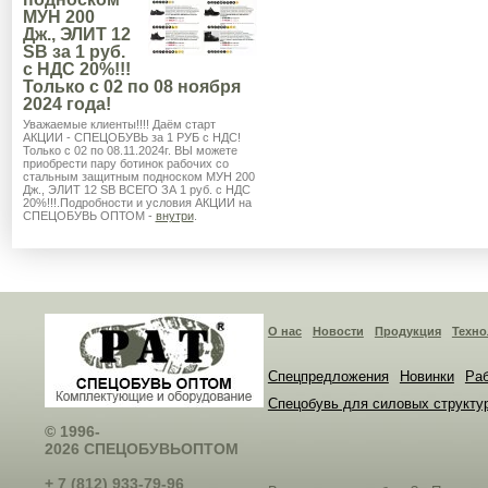
МУН 200
Дж., ЭЛИТ 12
SB за 1 руб.
с НДС 20%!!!
Только с 02 по 08 ноября
2024 года!
Уважаемые клиенты!!!! Даём старт
АКЦИИ - СПЕЦОБУВЬ за 1 РУБ с НДС!
Только с 02 по 08.11.2024г. ВЫ можете
приобрести пару ботинок рабочих со
стальным защитным подноском МУН 200
Дж., ЭЛИТ 12 SB ВСЕГО ЗА 1 руб. с НДС
20%!!!.Подробности и условия АКЦИИ на
СПЕЦОБУВЬ ОПТОМ -
внутри
.
О нас
Новости
Продукция
Техно
Спецпредложения
Новинки
Раб
Спецобувь для силовых структу
© 1996-
2026 СПЕЦОБУВЬОПТОМ
+ 7 (812) 933-79-96