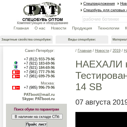
Спецпредложения
Нов
Спецобувь для силовых 
Главная
О нас
Новости
Продукция
Технологии
Защитные свойства спецобуви:
Виды спецобуви:
Материа
Санкт-Петербург:
/
Главная
/
Новости
/
2019
/
Н
+7 (812)
933-79-96
НАЕХАЛИ к
+7 (921)
183-69-96
+7 (921)
184-69-96
+7 (981)
777-79-96
Тестирова
+7 (981)
699-79-96
Москва:
14 SB
+7 (985)
996-79-96
PATboot@mail.ru
Skype: PATboot.ru
07 августа 201
Поиск обуви по параметрам