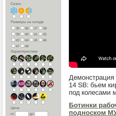
Сезон
Размеры на складе
35
36
37
38
39
40
41
42
43
44
45
46
47
48
Характеристики
Демонстрация 
14 SB: бьем ки
под колесами 
Ботинки рабо
Цена
подноском МУ
от
до