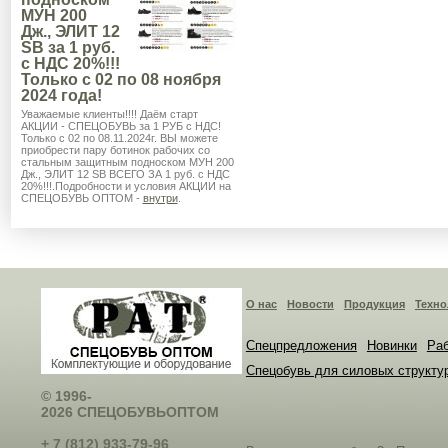
МУН 200
Дж., ЭЛИТ 12
SB за 1 руб.
с НДС 20%!!!
Только с 02 по 08 ноября
2024 года!
Уважаемые клиенты!!!! Даём старт
АКЦИИ - СПЕЦОБУВЬ за 1 РУБ с НДС!
Только с 02 по 08.11.2024г. ВЫ можете
приобрести пару ботинок рабочих со
стальным защитным подноском МУН 200
Дж., ЭЛИТ 12 SB ВСЕГО ЗА 1 руб. с НДС
20%!!!.Подробности и условия АКЦИИ на
СПЕЦОБУВЬ ОПТОМ -
внутри
.
О нас
Новости
Продукция
Техно
Спецпредложения
Новинки
Раб
Спецобувь для силовых структу
© 1996-
2026 СПЕЦОБУВЬОПТОМ
+ 7 (812) 933-79-96