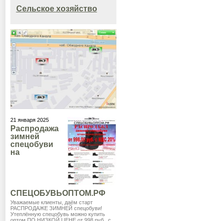
Сельское хозяйство
21 января 2025
Распродажа
зимней
спецобуви
на
СПЕЦОБУВЬОПТОМ.РФ
Уважаемые клиенты, даём старт
РАСПРОДАЖЕ ЗИМНЕЙ спецобуви!
Утеплённую спецобувь можно купить
оптом ПО НИЗКОЙ ЦЕНЕ от 998 руб., с