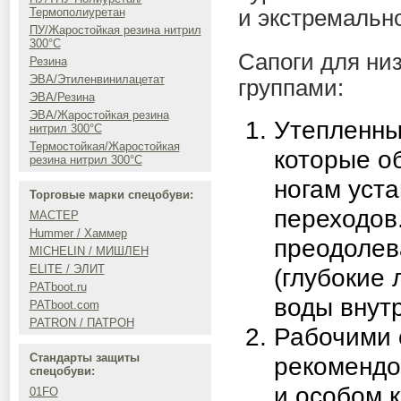
Термополиуретан
и экстремальн
ПУ/Жаростойкая резина нитрил
300°C
Сапоги для ни
Резина
ЭВА/Этиленвинилацетат
группами:
ЭВА/Резина
ЭВА/Жаростойкая резина
Утепленны
нитрил 300°C
Термостойкая/Жаростойкая
которые о
резина нитрил 300°C
ногам уст
Торговые марки спецобуви:
переходов
МАСТЕР
Hummer / Хаммер
преодолев
MICHELIN / МИШЛЕН
ELITE / ЭЛИТ
(глубокие 
PATboot.ru
воды внутр
PATboot.com
PATRON / ПАТРОН
Рабочими 
Стандарты защиты
рекомендо
спецобуви:
и особом 
01FO