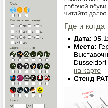
Сезон
рабочей обуви
читайте далее.
Размеры на складе
Где и когда
35
36
37
38
39
40
41
42
Дата
: 05.
43
44
45
46
47
48
Место
: Г
Характеристики
Выставочн
Düsseldorf 
на карте
Стенд РА
Цена
от
до