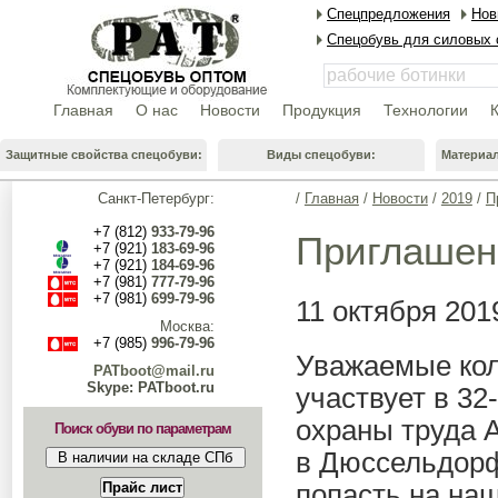
Спецпредложения
Нов
Спецобувь для силовых 
Главная
О нас
Новости
Продукция
Технологии
Защитные свойства спецобуви:
Виды спецобуви:
Материа
Санкт-Петербург:
/
Главная
/
Новости
/
2019
/
П
+7 (812)
933-79-96
Приглашен
+7 (921)
183-69-96
+7 (921)
184-69-96
+7 (981)
777-79-96
+7 (981)
699-79-96
11 октября 201
Москва:
+7 (985)
996-79-96
Уважаемые кол
PATboot@mail.ru
Skype: PATboot.ru
участвует в
32
охраны труда A
Поиск обуви по параметрам
в Дюссельдорф 
попасть на на