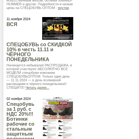
искусственным мехом, ботинки ХАММЕР
HUMMER и другие. Подробности и низкие
цены на СПЕЦОБУВЬ ОПТОМ -
внутри
.
11 ноября 2024
ВСЯ
СПЕЦОБУВЬ со СКИДКОЙ
10% в честь 11.11 и
ЧЁРНОГО
ПОНЕДЕЛЬНИКА
Начинается небывалая РАСПРОДАЖА, в
которой участвуют АБСОЛЮТНО ВСЕ
МОДЕЛИ спецобуви компании
СПЕЦОБУВЬОПТОМ. Только один день
— 11.11.2024 — в день всемирной
распродажи и чёрного понедельника!!
СПЕШИТЕ!
Читать далее...
02 ноября 2024
Спецобувь
за 1 руб. с
НДС 20%!!!
Ботинки
рабочие со
стальным
защитным
подноском