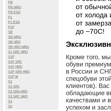
PB
от обычно
PB WRU
PB ESD
от холода
P1
от замерз
P1 ESD
P1P
до −70C!
SB
SB WRU
Эксклюзивн
SB HRO
SB HRO WRU
S1 SRC HRO
Кроме того, м
S1P
S1P SRC
обуви премиум
S1P HRO
в России и СН
S1P SRA HRO
S1P M
спецобуви это
S2
клиентов). Ва
S3 SRC
обладающие в
S3 SRA HRO
S3 SRC HRO
качествами и 
S4
успехом и зас
S5