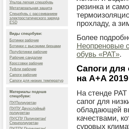
Ультра легкая спецобувь
резинка и сам
Метатарзальная защита
термоизоляцио
Спецобувь с рассеиванием
электростатического заряда
прохладу, а зи
ESD
Виды спецобуви:
Более подробн
Ботинки рабочие
Неопреновые 
Ботинки с высокими берцами
Полуботинки рабочие
обувь «РАТ»
.
Рабочие сандалии
Кроссовки рабочие
Сапоги для 
Туфли рабочие
Сапоги рабочие
на A+A 2019
Сапоги для низких температур
На стенде РАТ
Материалы подошв
спецобуви:
сапог для низк
ПУ/Полиуретан
обладающей в
ПУ/ПУ Двухслойный
полиуретан
качествами, ко
ПУ/СПУ Полиуретан/
Спецполиуретан
суровых клима
ПУ/ТПУ Полиуретан/