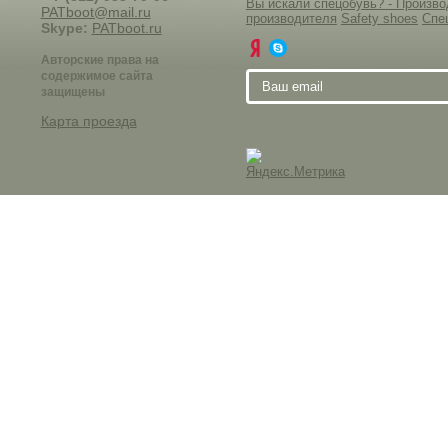
Вы искали спецобувь? - Произ
PATboot@mail.ru
производителя
Safety shoes
Спе
Skype:
PATboot.ru
Авторские права на
содержимое сайта
защищены
Карта проезда