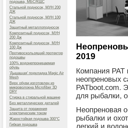
подошва, МБС/КЩС
Стальной подносок, МУН 200
ДЖ
Стальной подносок, МУН 100
ДЖ
Защитный металлоподносок
Композитный подносок, МУН
200 Дж
Композитный подносок, МУН
Неопреновы
100 Дж
Противоскользящий протектор
2019
подошвы
100% водонепроницаемая
обувь
Компания РАТ 
'Дышащая' подкладка Magic Air
неопреновых са
Mesh
Верх обуви изготовлен из
PATboot.com. 
микроволокна Microfiber 3D
DRY
для рыбалки, о
Стирка в стиральной машине
Без металлических деталей
Неопреновая о
Защита от поражения
электрическим током
рыбалки и охо
Жаростойкая подошва 300°C
легкий и водон
Гибкая подошва