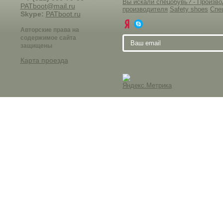
Вы искали спецобувь? - Произ
PATboot@mail.ru
производителя
Safety shoes
Спе
Skype:
PATboot.ru
Авторские права на
содержимое сайта
защищены
Карта проезда