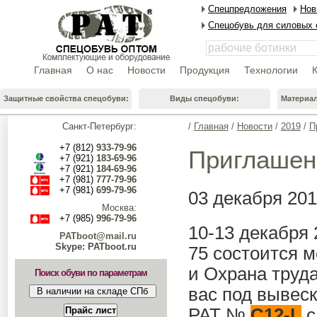
Спецпредложения
Нов
Спецобувь для силовых 
Главная
О нас
Новости
Продукция
Технологии
Защитные свойства спецобуви:
Виды спецобуви:
Материа
Санкт-Петербург:
/
Главная
/
Новости
/
2019
/
П
+7 (812)
933-79-96
Приглашен
+7 (921)
183-69-96
+7 (921)
184-69-96
+7 (981)
777-79-96
+7 (981)
699-79-96
03 декабря 20
Москва:
+7 (985)
996-79-96
10-13
декабря 
PATboot@mail.ru
Skype: PATboot.ru
75 состоится 
и Охрана труд
Поиск обуви по параметрам
вас под выве
РАТ №
C12-
L
с