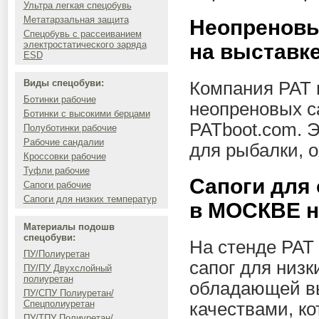
Ультра легкая спецобувь
Метатарзальная защита
Неопреновы
Спецобувь с рассеиванием
электростатического заряда
на выставк
ESD
Виды спецобуви:
Компания РАТ 
Ботинки рабочие
неопреновых са
Ботинки с высокими берцами
PATboot.com. 
Полуботинки рабочие
Рабочие сандалии
для рыбалки, о
Кроссовки рабочие
Туфли рабочие
Сапоги для 
Сапоги рабочие
Сапоги для низких температур
в МОСКВЕ н
Материалы подошв
спецобуви:
На стенде РАТ
ПУ/Полиуретан
сапог для низк
ПУ/ПУ Двухслойный
полиуретан
обладающей в
ПУ/СПУ Полиуретан/
Спецполиуретан
качествами, ко
ПУ/ТПУ Полиуретан/