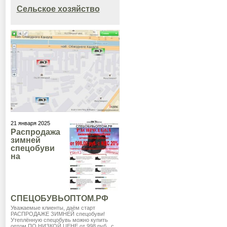
Сельское хозяйство
21 января 2025
Распродажа
зимней
спецобуви
на
СПЕЦОБУВЬОПТОМ.РФ
Уважаемые клиенты, даём старт
РАСПРОДАЖЕ ЗИМНЕЙ спецобуви!
Утеплённую спецобувь можно купить
оптом ПО НИЗКОЙ ЦЕНЕ от 998 руб., с