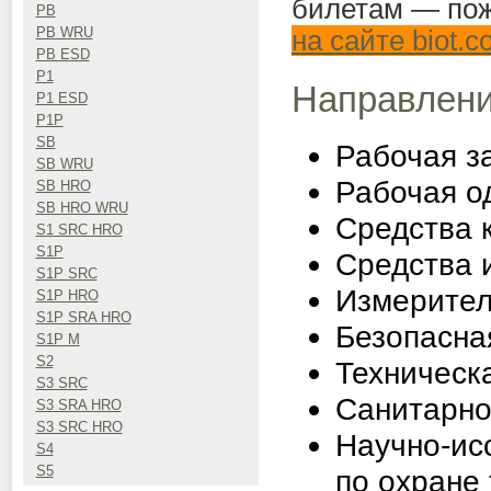
билетам — по
PB
PB WRU
на сайте biot.c
PB ESD
P1
Направлени
P1 ESD
P1P
SB
Рабочая з
SB WRU
Рабочая о
SB HRO
SB HRO WRU
Средства 
S1 SRC HRO
S1P
Средства 
S1P SRC
Измерител
S1P HRO
S1P SRA HRO
Безопасная
S1P M
S2
Техническ
S3 SRC
Санитарно
S3 SRA HRO
S3 SRC HRO
Научно­-и
S4
S5
по охране 