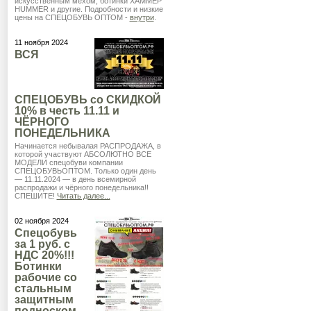
искусственным мехом, ботинки ХАММЕР
HUMMER и другие. Подробности и низкие
цены на СПЕЦОБУВЬ ОПТОМ -
внутри
.
11 ноября 2024
ВСЯ
СПЕЦОБУВЬ со СКИДКОЙ
10% в честь 11.11 и
ЧЁРНОГО
ПОНЕДЕЛЬНИКА
Начинается небывалая РАСПРОДАЖА, в
которой участвуют АБСОЛЮТНО ВСЕ
МОДЕЛИ спецобуви компании
СПЕЦОБУВЬОПТОМ. Только один день
— 11.11.2024 — в день всемирной
распродажи и чёрного понедельника!!
СПЕШИТЕ!
Читать далее...
02 ноября 2024
Спецобувь
за 1 руб. с
НДС 20%!!!
Ботинки
рабочие со
стальным
защитным
подноском