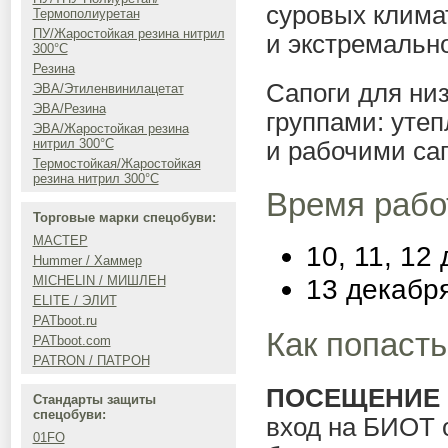
суровых клима
Термополиуретан
ПУ/Жаростойкая резина нитрил
и экстремальн
300°C
Резина
Сапоги для ни
ЭВА/Этиленвинилацетат
ЭВА/Резина
группами: уте
ЭВА/Жаростойкая резина
нитрил 300°C
и рабочими са
Термостойкая/Жаростойкая
резина нитрил 300°C
Время рабо
Торговые марки спецобуви:
МАСТЕР
10, 11, 12
Hummer / Хаммер
13 декабря
MICHELIN / МИШЛЕН
ELITE / ЭЛИТ
PATboot.ru
Как попаст
PATboot.com
PATRON / ПАТРОН
ПОСЕЩЕНИЕ 
Стандарты защиты
спецобуви:
вход на БИОТ 
01FO