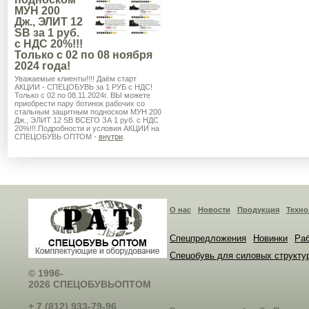
МУН 200
Дж., ЭЛИТ 12
SB за 1 руб.
с НДС 20%!!!
Только с 02 по 08 ноября
2024 года!
Уважаемые клиенты!!!! Даём старт
АКЦИИ - СПЕЦОБУВЬ за 1 РУБ с НДС!
Только с 02 по 08.11.2024г. ВЫ можете
приобрести пару ботинок рабочих со
стальным защитным подноском МУН 200
Дж., ЭЛИТ 12 SB ВСЕГО ЗА 1 руб. с НДС
20%!!!.Подробности и условия АКЦИИ на
СПЕЦОБУВЬ ОПТОМ -
внутри
.
О нас
Новости
Продукция
Техно
Спецпредложения
Новинки
Раб
Спецобувь для силовых структу
© 1996-
2026 СПЕЦОБУВЬОПТОМ
+ 7 (812) 933-79-96