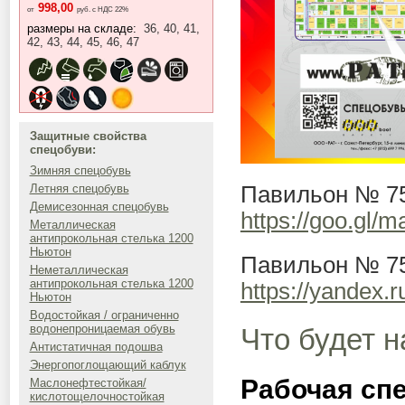
998,00
от
руб. с НДС 22%
размеры на складе:
36, 40, 41,
42, 43, 44, 45, 46, 47
Защитные свойства
спецобуви:
Зимняя спецобувь
Павильон № 75
Летняя спецобувь
Демисезонная спецобувь
https://goo.gl/
Металлическая
антипрокольная стелька 1200
Ньютон
Павильон № 75
Неметаллическая
антипрокольная стелька 1200
https://yandex
Ньютон
Водостойкая / ограниченно
водонепроницаемая обувь
Что будет н
Антистатичная подошва
Энергопоглощающий каблук
Рабочая сп
Маслонефтестойкая/
кислотощелочностойкая