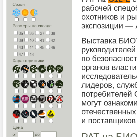
Сезон
рабочей спецоб
охотников и р
экспозиции —
Размеры на складе
35
36
37
38
Выставка БИОТ
39
40
41
42
43
44
45
46
руководителей
47
48
по безопаснос
Характеристики
органов власти
исследователь
лидеров, служ
потребителей 
могут ознаком
отечественных
и поставщиков
Цена
РАТ на БИО
от
до