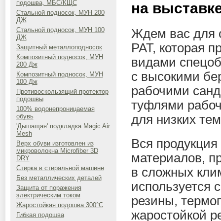
подошва, МБС/КЩС
на выставк
Стальной подносок, МУН 200
ДЖ
Стальной подносок, МУН 100
Ждем вас для 
ДЖ
РАТ, которая п
Защитный металлоподносок
Композитный подносок, МУН
видами спецоб
200 Дж
с высокими бе
Композитный подносок, МУН
100 Дж
рабочими санд
Противоскользящий протектор
подошвы
туфлями рабоч
100% водонепроницаемая
для низких тем
обувь
'Дышащая' подкладка Magic Air
Mesh
Вся продукция
Верх обуви изготовлен из
микроволокна Microfiber 3D
материалов, п
DRY
Стирка в стиральной машине
в сложных кли
Без металлических деталей
используется 
Защита от поражения
электрическим током
резины, термо
Жаростойкая подошва 300°C
жаростойкой р
Гибкая подошва