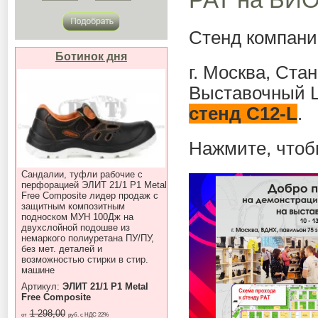
Стенд компании
Ботинок дня
г. Москва, Ст
Выставочный Ц
стенд C12-L
.
Нажмите, чтоб
Сандалии, туфли рабочие с
перфорацией ЭЛИТ 21/1 P1 Metal
Free Composite лидер продаж с
защитным композитным
подноском МУН 100Дж на
двухслойной подошве из
немаркого полиуретана ПУ/ПУ,
без мет. деталей и
возможностью стирки в стир.
машине
Артикул:
ЭЛИТ 21/1 P1 Metal
Free Composite
1 298,00
от
руб. с НДС 22%