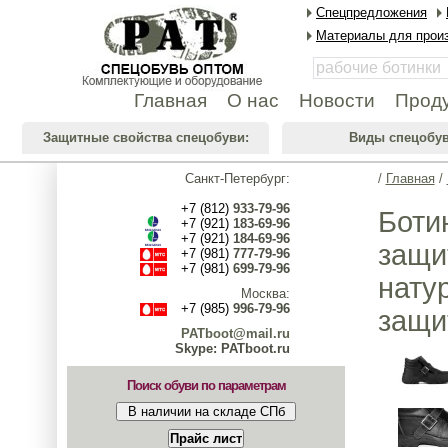
Спецпредложения
Материалы для произ
Главная
О нас
Новости
Прод
Защитные свойства спецобуви:
Виды спецобув
Санкт-Петербург:
/
Главная
/
+7 (812)
933-79-96
Боти
+7 (921)
183-69-96
+7 (921)
184-69-96
защи
+7 (981)
777-79-96
+7 (981)
699-79-96
нату
Москва:
+7 (985)
996-79-96
защи
PATboot@mail.ru
Skype: PATboot.ru
Поиск обуви по параметрам