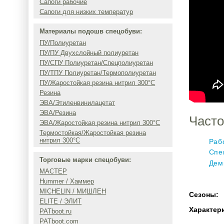
Сапоги рабочие
Сапоги для низких температур
Материалы подошв спецобуви:
ПУ/Полиуретан
ПУ/ПУ Двухслойный полиуретан
ПУ/СПУ Полиуретан/Спецполиуретан
ПУ/ТПУ Полиуретан/Термополиуретан
ПУ/Жаростойкая резина нитрил 300°C
Резина
ЭВА/Этиленвинилацетат
ЭВА/Резина
Часто
ЭВА/Жаростойкая резина нитрил 300°C
Термостойкая/Жаростойкая резина
нитрил 300°C
Раб
Спе
Торговые марки спецобуви:
Дем
МАСТЕР
Hummer / Хаммер
MICHELIN / МИШЛЕН
Сезоны:
ELITE / ЭЛИТ
Характер
PATboot.ru
PATboot.com