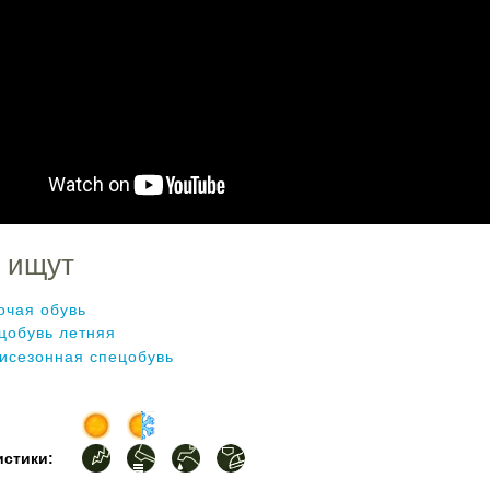
 ищут
очая обувь
цобувь летняя
исезонная спецобувь
истики: