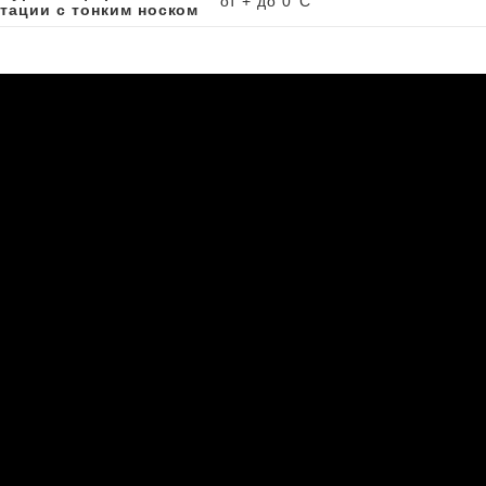
от + до 0°C
тации с тонким носком