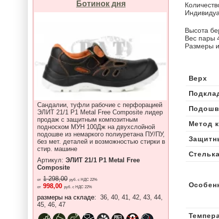
Ботинок дня
Количеств
Индивидуа
Высота бе
Вес пары 
Размеры и
Верх
Подкла
Сандалии, туфли рабочие с перфорацией
Подошв
ЭЛИТ 21/1 P1 Metal Free Composite лидер
продаж с защитным композитным
Метод 
подноском МУН 100Дж на двухслойной
подошве из немаркого полиуретана ПУ/ПУ,
Защитн
без мет. деталей и возможностью стирки в
стир. машине
Стельк
Артикул:
ЭЛИТ 21/1 P1 Metal Free
Composite
1 298,00
от
руб. с НДС 22%
Особен
998,00
от
руб. с НДС 22%
размеры на складе:
36, 40, 41, 42, 43, 44,
45, 46, 47
Темпер