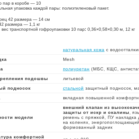
о пар в коробе — 10
льная упаковка каждой пары: полиэтиленовый пакет.
рец 42 размера — 14 см
42 размера — 1,1 кг
 вес транспортной гофроупаковки 10 пар
:
0,36×0,58×0,30 м, 12 кг
натуральная кожа
с водоотталк
дка
Mesh
а
полиуретан
(МБС, КЩС, антистат
крепления подошвы
литьевой
ый подносок
стальной
защитный подносок, ма
а
вкладная повышенной комфортн
внешний клапан из высококач
защиты от искр и окалины
, яз
ности модели
ремень с пряжкой, ПУ накладка 
на коленях, энергопоглощающий 
формованный задник
атура комфортной