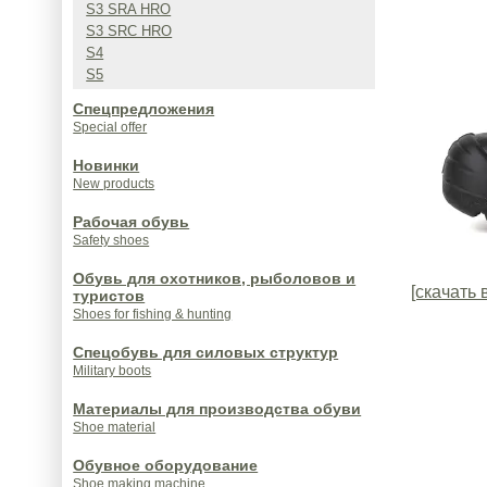
S3 SRA HRO
S3 SRC HRO
S4
S5
Спецпредложения
Special offer
Новинки
New products
Рабочая обувь
Safety shoes
Обувь для охотников, рыболовов и
[скачать 
туристов
Shoes for fishing & hunting
Спецобувь для силовых структур
Military boots
Материалы для производства обуви
Shoe material
Обувное оборудование
Shoe making machine