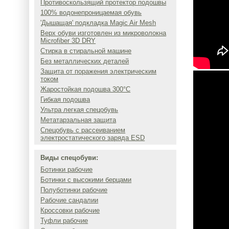
Противоскользящий протектор подошвы
100% водонепроницаемая обувь
'Дышащая' подкладка Magic Air Mesh
Верх обуви изготовлен из микроволокна
Microfiber 3D DRY
Стирка в стиральной машине
Без металлических деталей
Защита от поражения электрическим
током
Жаростойкая подошва 300°C
Гибкая подошва
Ультра легкая спецобувь
Метатарзальная защита
Спецобувь с рассеиванием
электростатического заряда ESD
Виды спецобуви:
Ботинки рабочие
Ботинки с высокими берцами
Полуботинки рабочие
Рабочие сандалии
Кроссовки рабочие
Туфли рабочие