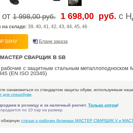
 от
1 698,00 руб.
с Н
1 998,00 руб.
 на складе:
39, 40, 41, 42, 43, 44, 45, 46
ОРЗИНУ
Бланк заказа
МАСТЕР СВАРЩИК B SB
 рабочие с защитным стальным металлоподноском 
345 (EN ISO 20345)
те ознакомиться со стандартом защиты обуви, используемым наше
т для спецобуви
.
продаем в розницу и за наличный расчет.
Только оптом
!
продается по 10 пар на размер.
е обзорную
статью о рабочих ботинках МАСТЕР СВАРЩИК V и МА