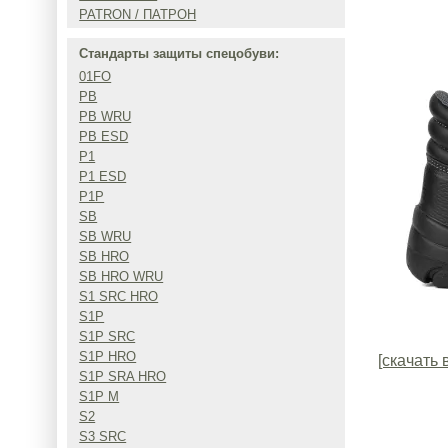
PATRON / ПАТРОН
Стандарты защиты спецобуви:
01FO
PB
PB WRU
PB ESD
P1
P1 ESD
P1P
SB
SB WRU
SB HRO
SB HRO WRU
S1 SRC HRO
S1P
S1P SRC
S1P HRO
[скачать 
S1P SRA HRO
S1P M
S2
S3 SRC