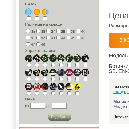
Сезон
Цена
Размеры на складе
Размеры
35
36
37
38
39
40
41
42
43
44
45
46
В К
47
48
Характеристики
Модель
Ботинки
SB. EN-
Вы може
стандар
Цена
Мы не 
от
до
Модель 
Читайт