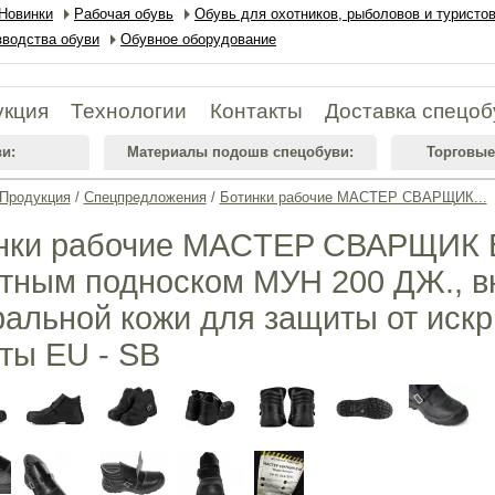
Новинки
Рабочая обувь
Обувь для охотников, рыболовов и туристо
водства обуви
Обувное оборудование
укция
Технологии
Контакты
Доставка спецоб
и:
Материалы подошв спецобуви:
Торговые
Продукция
/
Спецпредложения
/
Ботинки рабочие MACTEP СВАРЩИК...
нки рабочие MACTEP СВАРЩИК B
тным подноском МУН 200 ДЖ., в
ральной кожи для защиты от искр
ты EU - SB