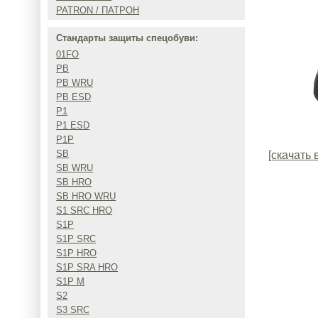
PATRON / ПАТРОН
Стандарты защиты спецобуви:
01FO
PB
PB WRU
PB ESD
P1
P1 ESD
P1P
SB
[скачать 
SB WRU
SB HRO
SB HRO WRU
S1 SRC HRO
S1P
S1P SRC
S1P HRO
S1P SRA HRO
S1P M
S2
S3 SRC