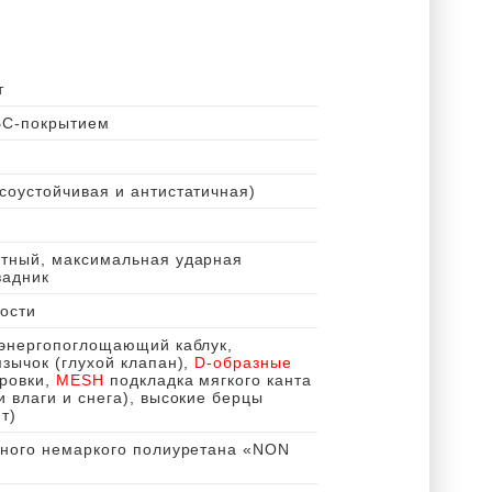
т
БС-покрытием
оустойчивая и антистатичная)
тный, максимальная ударная
задник
ости
 энергопоглощающий каблук,
зычок (глухой клапан),
D-образные
уровки,
MESH
подкладка мягкого канта
 влаги и снега), высокие берцы
т)
йного немаркого полиуретана «NON