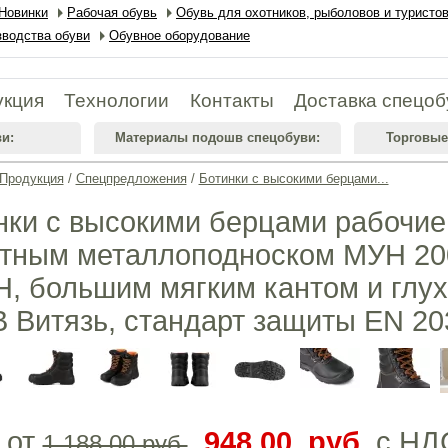
Новинки
Рабочая обувь
Обувь для охотников, рыболовов и туристо
водства обуви
Обувное оборудование
укция
Технологии
Контакты
Доставка спецоб
и:
Материалы подошв спецобуви:
Торговые
Продукция
/
Спецпредложения
/
Ботинки с высокими берцами...
нки с высокими берцами рабочие
тным металлоподноском МУН 200
, большим мягким кантом и глу
B Витязь, стандарт защиты EN 2
 от
948,00 руб.
с НД
1 188,00 руб.