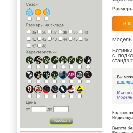
Сезон
Размеры
В К
Размеры на складе
35
36
37
38
39
40
Модель
41
42
43
44
45
46
47
48
Ботинки
Характеристики
с подк
стандар
Вы може
стандар
Мы не 
Модель 
Цена
от
до
Количеств
Индивидуа
Высота бе
Вес пары 