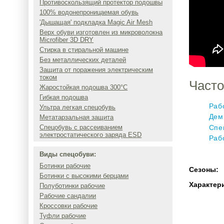
Противоскользящий протектор подошвы
100% водонепроницаемая обувь
'Дышащая' подкладка Magic Air Mesh
Верх обуви изготовлен из микроволокна
Microfiber 3D DRY
Стирка в стиральной машине
Без металлических деталей
Защита от поражения электрическим
током
Часто
Жаростойкая подошва 300°C
Гибкая подошва
Раб
Ультра легкая спецобувь
Дем
Метатарзальная защита
Спе
Спецобувь с рассеиванием
электростатического заряда ESD
Раб
Виды спецобуви:
Ботинки рабочие
Сезоны:
Ботинки с высокими берцами
Характер
Полуботинки рабочие
Рабочие сандалии
Кроссовки рабочие
Туфли рабочие