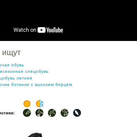
 ищут
очая обувь
исезонная спецобувь
цобувь летняя
очие ботинки с высоким берцем
истики: