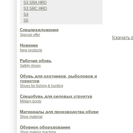
S3 SRA HRO
S3 SRC HRO
S4
S5
Спецпредложения
Special offer
[скачать 
Новинки
New products
Рабочая обувь
Safety shoes
Обувь для охотников, рыболовов и
туристов
Shoes for fishing & hunting
Спецобувь для силовых структур
Military boots
Материалы для производства обуви
Shoe material
Обувное оборудование
Shoe making machine