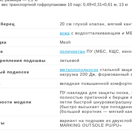
 вес транспортной гофроупаковки 10 пар
:
0,49×0,31×0,61 м, 13 кг
 берец
20 см глухой клапан, мягкий кан
кожа
с водоотталкивающим и М
дка
Mesh
а
полиуретан
ПУ (МБС, КЩС, износ
крепления подошвы
литьевой
металлоподносок
стальной защи
ый подносок
нагрузка 200 Дж, формованный 
а
вкладная повышенной комфортн
ПУ-накладка для защиты носка,
полностью притачной к берцам я
ности модели
петли быстрой шнуровки/расшн
(быстро высыхает при попадании
(большой воротник — мягкий кан
вариант на подошве из двухсло
ты
MARKING OUTSOLE PU/PU»