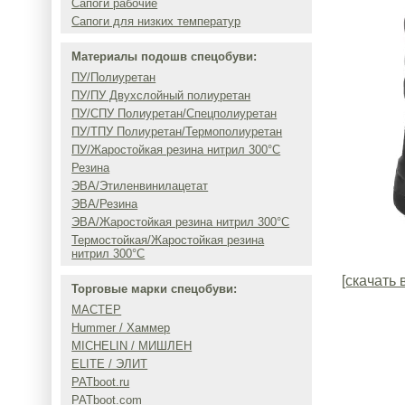
Сапоги рабочие
Сапоги для низких температур
Материалы подошв спецобуви:
ПУ/Полиуретан
ПУ/ПУ Двухслойный полиуретан
ПУ/СПУ Полиуретан/Спецполиуретан
ПУ/ТПУ Полиуретан/Термополиуретан
ПУ/Жаростойкая резина нитрил 300°C
Резина
ЭВА/Этиленвинилацетат
ЭВА/Резина
ЭВА/Жаростойкая резина нитрил 300°C
Термостойкая/Жаростойкая резина
нитрил 300°C
[скачать 
Торговые марки спецобуви:
МАСТЕР
Hummer / Хаммер
MICHELIN / МИШЛЕН
ELITE / ЭЛИТ
PATboot.ru
PATboot.com