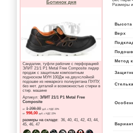
Ботинок дня
Размеры и
Высота
Верх
Подкла
Подошв
Метод 
Сандалии, туфли рабочие с перфорацией
ЭЛИТ 21/1 P1 Metal Free Composite лидер
Защитн
продаж с защитным композитным
подноском МУН 100Дж на двухслойной
подошве из немаркого полиуретана ПУ/ПУ,
Стельк
без мет. деталей и возможностью стирки в
стир. машине
Артикул:
ЭЛИТ 21/1 P1 Metal Free
Composite
Особен
1 298,00
от
руб. с НДС 22%
998,00
от
руб. с НДС 22%
размеры на складе:
36, 40, 41, 42, 43, 44,
Вариан
45, 46, 47