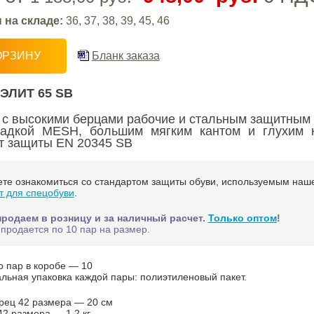
 на складе:
36, 37, 38, 39, 45, 46
ОРЗИНУ
Бланк заказа
ЭЛИТ 65 SB
 с высокими берцами рабочие и стальным защитным
ладкой MESH, большим мягким кантом и глухим 
т защиты EN 20345 SB
те ознакомиться со стандартом защиты обуви, используемым наше
т для спецобуви
.
продаем в розницу и за наличный расчет.
Только оптом
!
продается по 10 пар на размер.
о пар в коробе — 10
льная упаковка каждой пары: полиэтиленовый пакет.
рец 42 размера — 20 см
42 размера — 1,2 кг