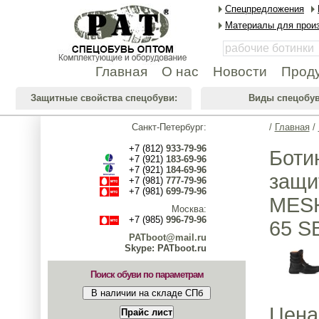
Спецпредложения
Материалы для произ
Главная
О нас
Новости
Прод
Защитные свойства спецобуви:
Виды спецобув
Санкт-Петербург:
/
Главная
/
+7 (812)
933-79-96
Боти
+7 (921)
183-69-96
+7 (921)
184-69-96
защи
+7 (981)
777-79-96
+7 (981)
699-79-96
MESH
Москва:
+7 (985)
996-79-96
65 S
PATboot@mail.ru
Skype: PATboot.ru
Поиск обуви по параметрам
Цена