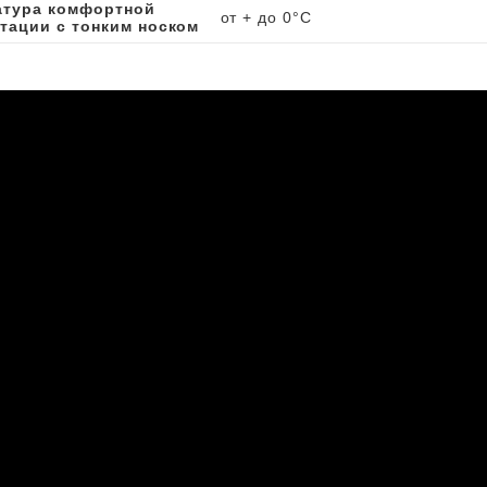
атура комфортной
от + до 0°C
тации с тонким носком