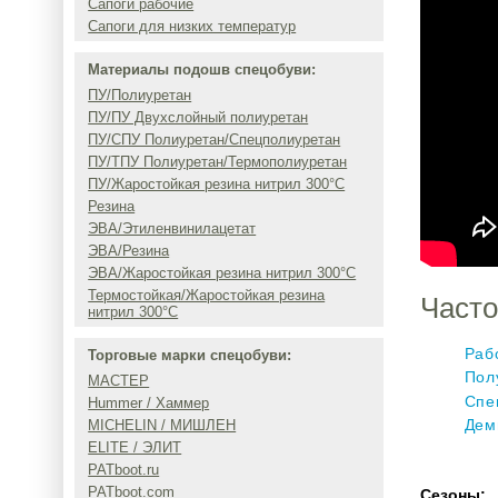
Сапоги рабочие
Сапоги для низких температур
Материалы подошв спецобуви:
ПУ/Полиуретан
ПУ/ПУ Двухслойный полиуретан
ПУ/СПУ Полиуретан/Спецполиуретан
ПУ/ТПУ Полиуретан/Термополиуретан
ПУ/Жаростойкая резина нитрил 300°C
Резина
ЭВА/Этиленвинилацетат
ЭВА/Резина
ЭВА/Жаростойкая резина нитрил 300°C
Термостойкая/Жаростойкая резина
Часто
нитрил 300°C
Раб
Торговые марки спецобуви:
Пол
МАСТЕР
Спе
Hummer / Хаммер
Дем
MICHELIN / МИШЛЕН
ELITE / ЭЛИТ
PATboot.ru
PATboot.com
Сезоны: