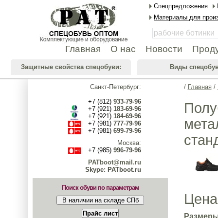
Спецпредложения
Материалы для произ
Главная
О нас
Новости
Прод
Защитные свойства спецобуви:
Виды спецобув
Санкт-Петербург:
/
Главная
/
+7 (812)
933-79-96
Полу
+7 (921)
183-69-96
+7 (921)
184-69-96
мета
+7 (981)
777-79-96
+7 (981)
699-79-96
стан
Москва:
+7 (985)
996-79-96
PATboot@mail.ru
Skype: PATboot.ru
Поиск обуви по параметрам
Цена
Размеры