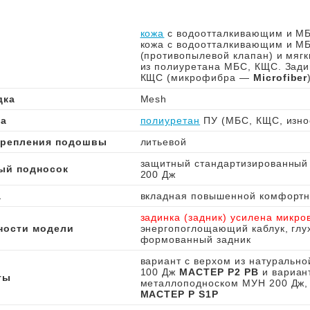
кожа
с водоотталкивающим и МБ
кожа с водоотталкивающим и МБ
(противопылевой клапан) и мягк
из полиуретана МБС, КЩС. Зади
КЩС (микрофибра —
Microfiber
дка
Mesh
а
полиуретан
ПУ (МБС, КЩС, износ
крепления подошвы
литьевой
защитный стандартизированный
ый подносок
200 Дж
а
вкладная повышенной комфортн
задинка (задник) усилена микро
ности модели
энергопоглощающий каблук, глух
формованный задник
вариант с верхом из натуральн
100 Дж
MACTEP P2 PB
и вариант
ты
металлоподноском МУН 200 Дж, 
МАСТЕР P S1P