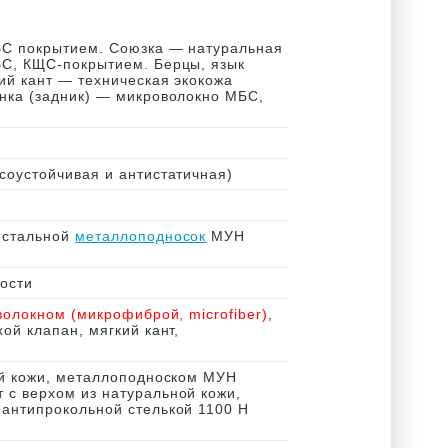
С покрытием. Союзка — натуральная
С, КЩС-покрытием. Берцы, язык
ий кант — техническая экокожа
нка (задник) — микроволокно МБС,
)
оустойчивая и антистатичная)
 стальной
металлоподносок
МУН
ости
волокном (микрофиброй, microfiber)
,
ой клапан, мягкий кант,
ой кожи, металлоподноском МУН
 с верхом из натуральной кожи,
антипрокольной стелькой 1100 Н