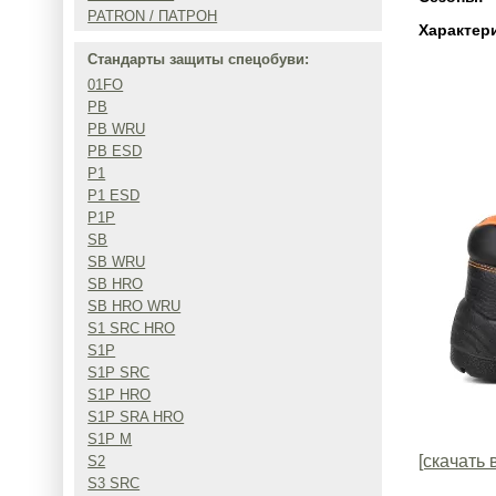
PATRON / ПАТРОН
Характер
Стандарты защиты спецобуви:
01FO
PB
PB WRU
PB ESD
P1
P1 ESD
P1P
SB
SB WRU
SB HRO
SB HRO WRU
S1 SRC HRO
S1P
S1P SRC
S1P HRO
S1P SRA HRO
S1P M
[скачать 
S2
S3 SRC