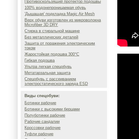
Противоскользящий протектор подошвы
100% водонепроницаемая обувь
'Дышащая' подкладка Magic Air Mesh
Верх обуви изготовлен из микроволокна
Microfiber 3D DRY
Стирка в стиральной машине
Без металлических деталей
Защита от поражения электрическим
током
Жаростойкая подошва 300°C
Гибкая подошва
Ультра легкая спецобувь
Метатарзальная защита
Спецобувь с рассеиванием
электростатического заряда ESD
Виды спецобуви:
Ботинки рабочие
Ботинки с высокими берцами
Полуботинки рабочие
Рабочие сандалии
Кроссовки рабочие
Туфли рабочие