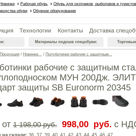
Новинки
Рабочая обувь
Обувь для охотников, рыболовов и туристо
водства обуви
Обувное оборудование
укция
Технологии
Контакты
Доставка спецоб
и:
Материалы подошв спецобуви:
Торговые
Продукция
/
Новинки...
/
Полуботинки рабочие с защитным...
ботинки рабочие с защитным ст
ллоподноском МУН 200Дж. ЭЛИТ 
дарт защиты SB Euronorm 20345
 от
998,00 руб.
с НД
1 198,00 руб.
 на складе:
36, 37, 39, 40, 41, 42, 43, 44, 45, 46, 47