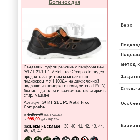
Ботинок дня
Верх
Подкла
Подошв
Метод 
Сандалии, туфли рабочие с перфорацией
ЭЛИТ 21/1 P1 Metal Free Composite лидер
Защитн
продаж с защитным композитным
подноском МУН 100Дж на двухслойной
подошве из немаркого полиуретана ПУ/ПУ,
Стельк
без мет. деталей и возможностью стирки в
стир. машине
Артикул:
ЭЛИТ 21/1 P1 Metal Free
Особен
Composite
1 298,00
от
руб. с НДС 22%
998,00
от
руб. с НДС 22%
Вариан
размеры на складе:
36, 40, 41, 42, 43, 44,
45, 46, 47