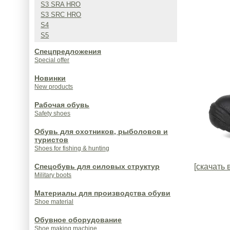
S3 SRA HRO
S3 SRC HRO
S4
S5
Спецпредложения
Special offer
Новинки
New products
Рабочая обувь
Safety shoes
Обувь для охотников, рыболовов и
туристов
Shoes for fishing & hunting
Спецобувь для силовых структур
[скачать 
Military boots
Материалы для производства обуви
Shoe material
Обувное оборудование
Shoe making machine