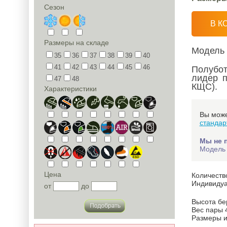
Сезон
В К
Размеры на складе
Модель
35
36
37
38
39
40
41
42
43
44
45
46
Полубо
лидер п
47
48
КЩС).
Характеристики
Вы може
стандар
Мы не 
Модель 
Цена
Количеств
Индивидуа
от
до
Высота бе
Вес пары 4
Размеры и