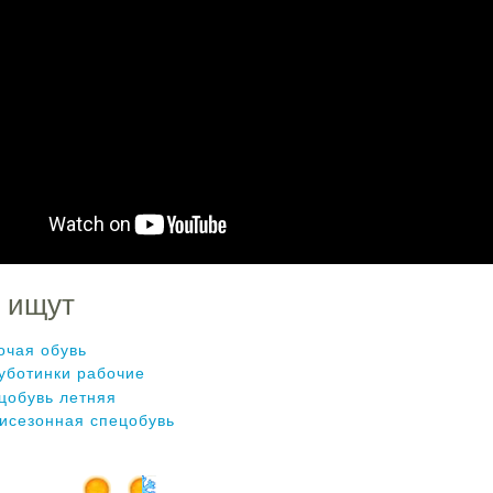
 ищут
очая обувь
уботинки рабочие
цобувь летняя
исезонная спецобувь