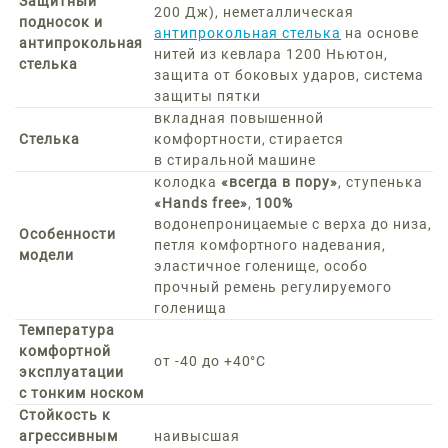
Защитный
200 Дж), неметаллическая
подносок и
антипрокольная стелька
на основе
антипрокольная
нитей из кевлара 1200 Ньютон,
стелька
защита от боковых ударов, система
защиты пятки
вкладная повышенной
Стелька
комфортности, стирается
в стиральной машине
колодка
«всегда в пору»
, ступенька
«Hands free»
,
100%
водонепроницаемые с верха до низа,
Особенности
петля комфортного надевания,
модели
эластичное голенище, особо
прочный ремень регулируемого
голенища
Температура
комфортной
от -40 до +40°C
эксплуатации
с тонким носком
Стойкость к
агрессивным
наивысшая