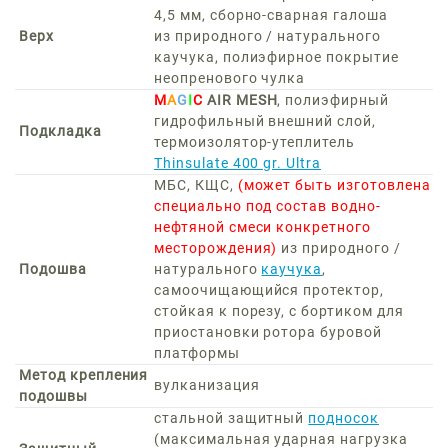
4,5 мм, сборно-сварная галоша
Верх
из природного / натурального
каучука, полиэфирное покрытие
неопренового чулка
M
A
G
I
C
AIR MESH
, полиэфирный
гидрофильный внешний слой,
Подкладка
термоизолятор-утеплитель
Thinsulate 400 gr. Ultra
МБС, КЩС,
(может быть изготовлена
специально под состав водно-
нефтяной смеси конкретного
месторождения)
из природного /
Подошва
натурального
каучука
,
самоочищающийся протектор,
стойкая к порезу, с бортиком для
приостановки ротора буровой
платформы
Метод крепления
вулканизация
подошвы
стальной защитный
подносок
(максимальная ударная нагрузка