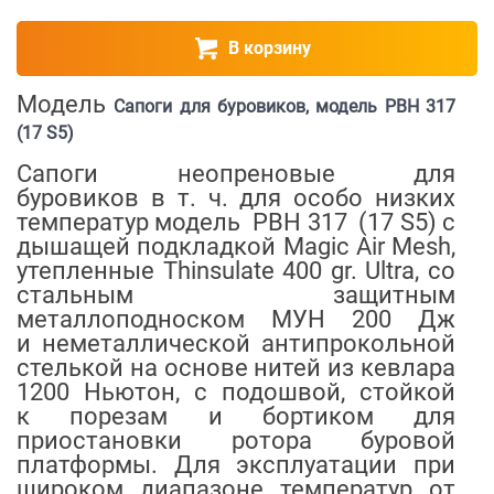
В корзину
Модель
Сапоги для буровиков, модель PBH 317
(17 S5)
Сапоги неопреновые для
буровиков в т. ч. для особо низких
температур модель PBH 317 (17 S5) c
дышащей подкладкой Magic Air Mesh,
утепленные Thinsulate 400 gr. Ultra, со
стальным защитным
металлоподноском МУН 200 Дж
и неметаллической антипрокольной
стелькой на основе нитей из кевлара
1200 Ньютон, с подошвой, стойкой
к порезам и бортиком для
приостановки ротора буровой
платформы. Для эксплуатации при
широком диапазоне температур от