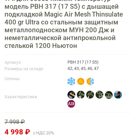
модель PBH 317 (17 S5) c дышащей
подкладкой Magic Air Mesh Thinsulate
Прайс-лист
400 gr Ultra со стальным защитным
металлоподноском МУН 200 Дж и
неметаллической антипрокольной
стелькой 1200 Ньютон
PBH 317 (17 S5)
Артикул
42, 43, 45, 46, 47
Размеры на складе
Сезоны
Характеристики
7 998 ₽
4 998 ₽
с НДС 20%