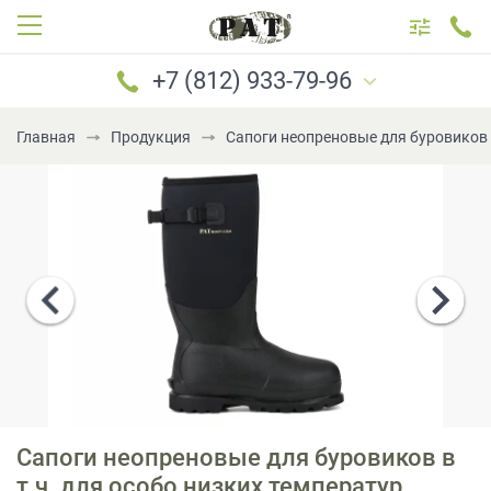
+7 (812) 933-79-96
Главная
Продукция
Сапоги неопреновые для буровиков 
САНКТ-ПЕТЕРБУРГ
МОСКВА
+7 (812) 933-79-96
+7 (921) 183-69-96
+7 (921) 184-69-96
+7 (981) 777-79-96
+7 (981) 699-79-96
Сапоги неопреновые для буровиков в
PATboot@mail.ru
т.ч. для особо низких температур