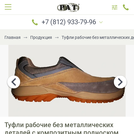
+7 (812) 933-79-96
Главная
Продукция
Туфли рабочие без металлических д
САНКТ-ПЕТЕРБУРГ
МОСКВА
+7 (812) 933-79-96
+7 (921) 183-69-96
+7 (921) 184-69-96
+7 (981) 777-79-96
+7 (981) 699-79-96
Туфли рабочие без металлических
PATboot@mail.ru
деталей с композитным подноском