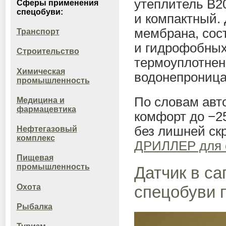
утеплитель B20
Сферы применения
спецобуви:
и компактный.
мембрана, сос
Транспорт
и гидрофобных
Строительство
термоуплотнен
Химическая
водонепроница
промышленность
По словам авт
Медицина и
фармацевтика
комфорт до −25
без лишней ск
Нефтегазовый
комплекс
ДРИЛЛЕР для о
Пищевая
промышленность
Датчик в са
спецобуви 
Охота
Рыбалка