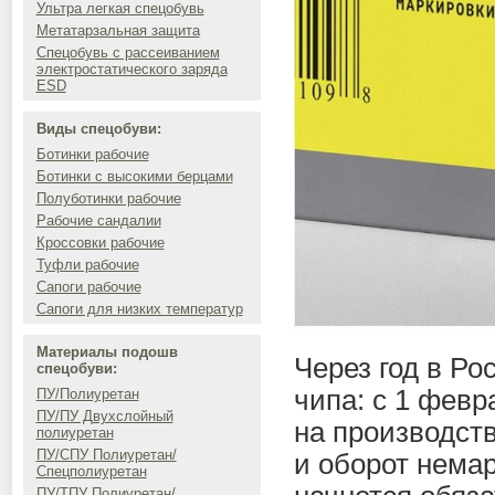
Ультра легкая спецобувь
Метатарзальная защита
Спецобувь с рассеиванием
электростатического заряда
ESD
Виды спецобуви:
Ботинки рабочие
Ботинки с высокими берцами
Полуботинки рабочие
Рабочие сандалии
Кроссовки рабочие
Туфли рабочие
Сапоги рабочие
Сапоги для низких температур
Материалы подошв
Через год в Ро
спецобуви:
чипа: с 1 февр
ПУ/Полиуретан
ПУ/ПУ Двухслойный
на производств
полиуретан
ПУ/СПУ Полиуретан/
и оборот нема
Спецполиуретан
ПУ/ТПУ Полиуретан/