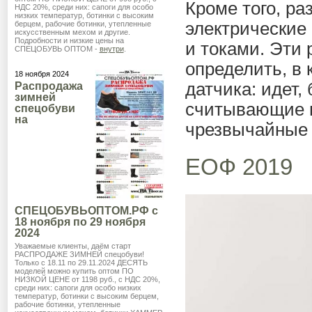
Кроме того, р
НДС 20%, среди них: сапоги для особо
низких температур, ботинки с высоким
электрические
берцем, рабочие ботинки, утепленные
искусственным мехом и другие.
Подробности и низкие цены на
и токами. Эти
СПЕЦОБУВЬ ОПТОМ -
внутри
.
определить, в
18 ноября 2024
датчика: идет,
Распродажа
зимней
считывающие п
спецобуви
на
чрезвычайные 
ЕОФ 2019
СПЕЦОБУВЬОПТОМ.РФ с
18 ноября по 29 ноября
2024
Уважаемые клиенты, даём старт
РАСПРОДАЖЕ ЗИМНЕЙ спецобуви!
Только с 18.11 по 29.11.2024 ДЕСЯТЬ
моделей можно купить оптом ПО
НИЗКОЙ ЦЕНЕ от 1198 руб., с НДС 20%,
среди них: сапоги для особо низких
температур, ботинки с высоким берцем,
рабочие ботинки, утепленные