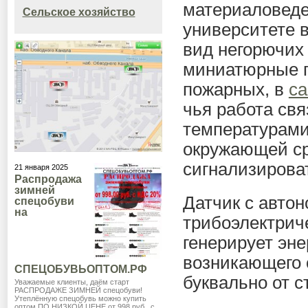
материаловеде
Сельское хозяйство
университете 
вид негорючих 
миниатюрные п
пожарных, в
са
чья работа св
температурами
окружающей ср
сигнализироват
21 января 2025
Распродажа
зимней
Датчик с авто
спецобуви
на
трибоэлектрич
генерирует эне
возникающего 
СПЕЦОБУВЬОПТОМ.РФ
буквально от с
Уважаемые клиенты, даём старт
РАСПРОДАЖЕ ЗИМНЕЙ спецобуви!
Утеплённую спецобувь можно купить
оптом ПО НИЗКОЙ ЦЕНЕ от 998 руб., с