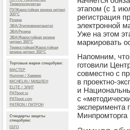
начнется обяз
Термополиуретан
этапом (с 1 ию
ПУ/Жаростойкая резина нитрил
300°C
регистрация п
Резина
электронной м
ЭВА/Этиленвинилацетат
ЭВА/Резина
Уже на этом эт
ЭВА/Жаростойкая резина
маркировать ос
нитрил 300°C
Термостойкая/Жаростойкая
резина нитрил 300°C
Напомним, что
готовили Цент
Торговые марки спецобуви:
МАСТЕР
совместно с п
Hummer / Хаммер
в проектно-эк
MICHELIN / МИШЛЕН
ELITE / ЭЛИТ
и Национальн
PATboot.ru
с «методическ
PATboot.com
PATRON / ПАТРОН
эксперимента 
Минпромторга 
Стандарты защиты
спецобуви:
01FO