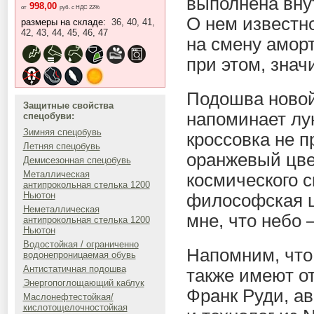
выполнена вну
998,00
от
руб. с НДС 22%
О нем известн
размеры на складе:
36, 40, 41,
42, 43, 44, 45, 46, 47
на смену амор
при этом, знач
Подошва новой
Защитные свойства
напоминает лун
спецобуви:
Зимняя спецобувь
кроссовка не 
Летняя спецобувь
оранжевый цве
Демисезонная спецобувь
Металлическая
космического 
антипрокольная стелька 1200
Ньютон
философская ц
Неметаллическая
мне, что небо 
антипрокольная стелька 1200
Ньютон
Водостойкая / ограниченно
Напомним, что 
водонепроницаемая обувь
Антистатичная подошва
также имеют о
Энергопоглощающий каблук
Франк Руди, а
Маслонефтестойкая/
кислотощелочностойкая