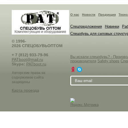
О нас
Новости
Продукция
Техно
Спецпредложения
Новинки
Раб
Спецобувь для силовых структу
© 1996-
2026 СПЕЦОБУВЬОПТОМ
+ 7 (812) 933-79-96
Вы искали спецобувь? - Произ
PATboot@mail.ru
производителя
Safety shoes
Спе
Skype:
PATboot.ru
Авторские права на
содержимое сайта
защищены
Карта проезда