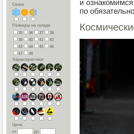
и ознакомимся
Сезон
по обязательн
Космически
Размеры на складе
35
36
37
38
39
40
41
42
43
44
45
46
47
48
Характеристики
Цена
от
до