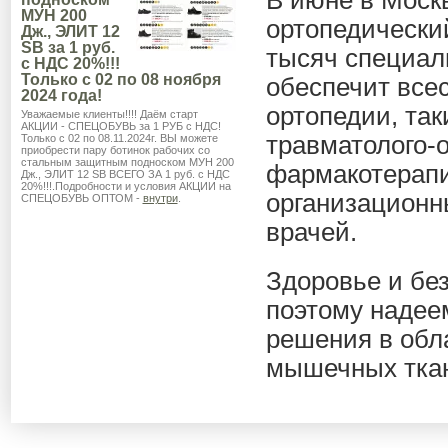
В июне в Моск
МУН 200
ортопедически
Дж., ЭЛИТ 12
SB за 1 руб.
тысяч специал
с НДС 20%!!!
Только с 02 по 08 ноября
обеспечит все
2024 года!
ортопедии, так
Уважаемые клиенты!!!! Даём старт
АКЦИИ - СПЕЦОБУВЬ за 1 РУБ с НДС!
травматолого-
Только с 02 по 08.11.2024г. ВЫ можете
приобрести пару ботинок рабочих со
стальным защитным подноском МУН 200
фармакотерапи
Дж., ЭЛИТ 12 SB ВСЕГО ЗА 1 руб. с НДС
20%!!!.Подробности и условия АКЦИИ на
организационн
СПЕЦОБУВЬ ОПТОМ -
внутри
.
врачей.
Здоровье и бе
поэтому надее
решения в обл
мышечных ткан