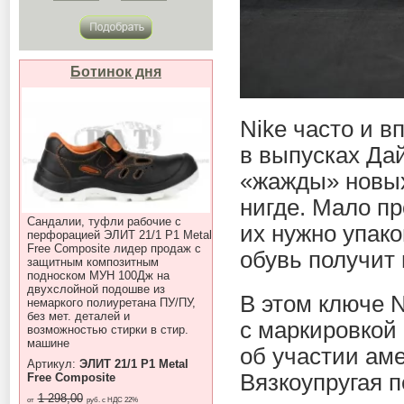
Ботинок дня
Nike часто и в
в выпусках Дай
«жажды» новых
нигде. Мало пр
Сандалии, туфли рабочие с
их нужно упако
перфорацией ЭЛИТ 21/1 P1 Metal
Free Composite лидер продаж с
обувь получит
защитным композитным
подноском МУН 100Дж на
двухслойной подошве из
В этом ключе 
немаркого полиуретана ПУ/ПУ,
без мет. деталей и
с маркировкой
возможностью стирки в стир.
машине
об участии аме
Артикул:
ЭЛИТ 21/1 P1 Metal
Вязкоупругая п
Free Composite
1 298,00
от
руб. с НДС 22%