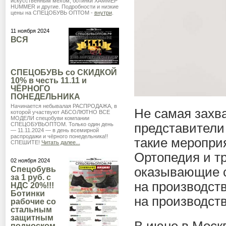
искусственным мехом, ботинки ХАММЕР
HUMMER и другие. Подробности и низкие
цены на СПЕЦОБУВЬ ОПТОМ -
внутри
.
11 ноября 2024
ВСЯ
СПЕЦОБУВЬ со СКИДКОЙ
10% в честь 11.11 и
ЧЁРНОГО
ПОНЕДЕЛЬНИКА
Начинается небывалая РАСПРОДАЖА, в
Не самая захв
которой участвуют АБСОЛЮТНО ВСЕ
МОДЕЛИ спецобуви компании
СПЕЦОБУВЬОПТОМ. Только один день
представители
— 11.11.2024 — в день всемирной
распродажи и чёрного понедельника!!
такие меропри
СПЕШИТЕ!
Читать далее...
Ортопедия и т
02 ноября 2024
Спецобувь
оказывающие с
за 1 руб. с
на производст
НДС 20%!!!
Ботинки
на производст
рабочие со
стальным
защитным
подноском