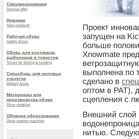
Спецпредложения
Special offer
Новинки
Проект иннова
New products
запущен на Kic
Рабочая обувь
Safety shoes
больше полови
Xnowmate пред
Обувь для охотников,
рыболовов и туристов
ветрозащитную
Shoes for fishing & hunting
выполнена по т
Спецобувь для силовых
структур
сделано в
спе
Military boots
оптом в РАТ), 
Материалы для
сцепления с л
производства обуви
Shoe material
Внешний слой 
Обувное оборудование
водонепроница
Shoe making machine
нитью. Следую