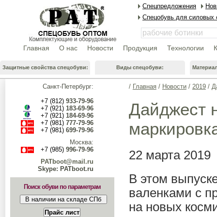
Спецпредложения
Нов
Спецобувь для силовых 
Главная
О нас
Новости
Продукция
Технологии
Защитные свойства спецобуви:
Виды спецобуви:
Материа
Санкт-Петербург:
/
Главная
/
Новости
/
2019
/
Д
+7 (812)
933-79-96
Дайджест н
+7 (921)
183-69-96
+7 (921)
184-69-96
+7 (981)
777-79-96
маркировк
+7 (981)
699-79-96
Москва:
+7 (985)
996-79-96
22 марта 2019
PATboot@mail.ru
Skype: PATboot.ru
В этом выпуск
Поиск обуви по параметрам
валенками с пр
на новых косми