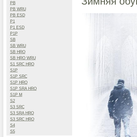
Зимняя обу
PB
PB WRU
PB ESD
P1
P1 ESD
P1P
SB
SB WRU
SB HRO
SB HRO WRU
S1 SRC HRO
S1P
S1P SRC
S1P HRO
S1P SRA HRO
S1P M
S2
S3 SRC
S3 SRA HRO
S3 SRC HRO
S4
S5