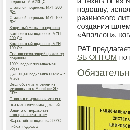
и технолог из 
подошва, МБС/КЩС
подошву, испол
Стальной подносок, МУН 200
ДЖ
резинового лит
Стальной подносок, МУН 100
ДЖ
создания шлем
Защитный металлоподносок
«Аполлон», ког
Композитный подносок, МУН
200 Дж
Композитный подносок, МУН
РАТ предлагае
100 Дж
Противоскользящий протектор
SB ОПТОМ
по 
подошвы
100% водонепроницаемая
обувь
Обязательн
'Дышащая' подкладка Magic Air
Mesh
Верх обуви изготовлен из
микроволокна Microfiber 3D
DRY
Стирка в стиральной машине
Без металлических деталей
Защита от поражения
электрическим током
Жаростойкая подошва 300°C
Гибкая подошва