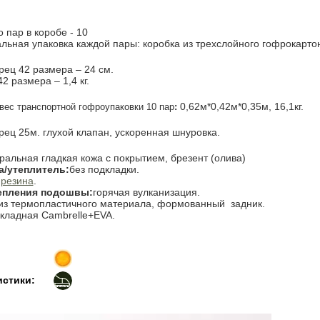
 пар в коробе - 10
льная упаковка каждой пары: коробка из трехслойного гофрокартона
рец 42 размера – 24 см.
2 размера – 1,4 кг.
0,62м*0,42м*0,35м, 16,1кг.
вес транспортной гофроупаковки 10
пар
:
рец 25м. глухой клапан, ускоренная шнуровка.
ральная гладкая кожа с покрытием, брезент (олива)
а/утеплитель:
без подкладки.
:
резина
.
епления подошвы:
горячая вулканизация.
из термопластичного материала, формованный задник.
кладная Cambrelle+EVA.
истики: