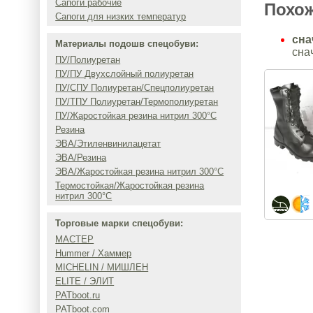
Сапоги рабочие
Похо
Сапоги для низких температур
сна
Материалы подошв спецобуви:
сна
ПУ/Полиуретан
ПУ/ПУ Двухслойный полиуретан
ПУ/СПУ Полиуретан/Спецполиуретан
ПУ/ТПУ Полиуретан/Термополиуретан
ПУ/Жаростойкая резина нитрил 300°C
Резина
ЭВА/Этиленвинилацетат
ЭВА/Резина
ЭВА/Жаростойкая резина нитрил 300°C
Термостойкая/Жаростойкая резина
нитрил 300°C
Торговые марки спецобуви:
МАСТЕР
Hummer / Хаммер
MICHELIN / МИШЛЕН
ELITE / ЭЛИТ
PATboot.ru
PATboot.com