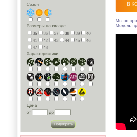
В К
Сезон
Мы не про
Модель пр
Размеры на складе
35
36
37
38
39
40
41
42
43
44
45
46
47
48
Характеристики
Цена
от
до