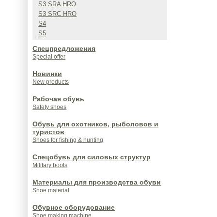
S3 SRA HRO
S3 SRC HRO
S4
S5
Спецпредложения
Special offer
Новинки
New products
Рабочая обувь
Safety shoes
Обувь для охотников, рыболовов и
туристов
Shoes for fishing & hunting
Спецобувь для силовых структур
Military boots
Материалы для производства обуви
Shoe material
Обувное оборудование
Shoe making machine