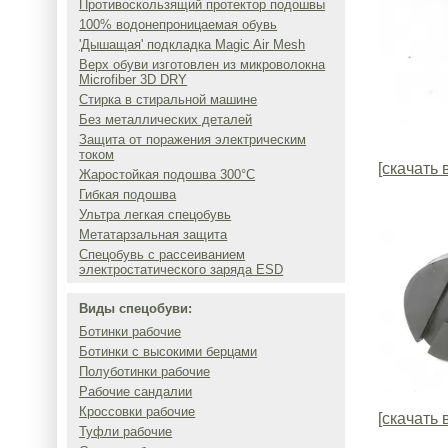
Противоскользящий протектор подошвы
100% водонепроницаемая обувь
'Дышащая' подкладка Magic Air Mesh
Верх обуви изготовлен из микроволокна
Microfiber 3D DRY
Стирка в стиральной машине
Без металлических деталей
Защита от поражения электрическим
током
[скачать 
Жаростойкая подошва 300°C
Гибкая подошва
Ультра легкая спецобувь
Метатарзальная защита
Спецобувь с рассеиванием
электростатического заряда ESD
Виды спецобуви:
Ботинки рабочие
Ботинки с высокими берцами
Полуботинки рабочие
Рабочие сандалии
Кроссовки рабочие
[скачать 
Туфли рабочие