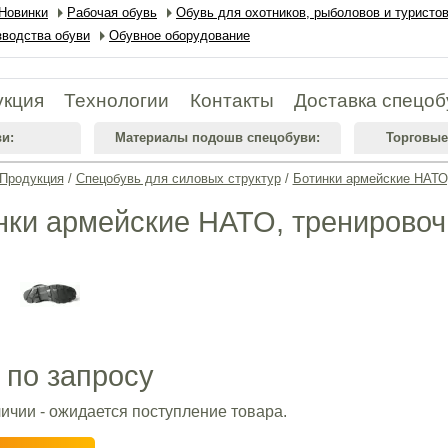
Новинки
Рабочая обувь
Обувь для охотников, рыболовов и туристо
водства обуви
Обувное оборудование
укция
Технологии
Контакты
Доставка спецоб
и:
Материалы подошв спецобуви:
Торговые
Продукция
/
Спецобувь для силовых структур
/
Ботинки армейские НАТО,
нки армейские НАТО, тренировочн
 по запросу
личии - ожидается поступление товара.