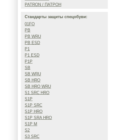
PATRON / ПАТРОН
Стандарты защиты спецобуви:
01FO
PB
PB WRU
PB ESD
P1
P1 ESD
P1P
SB
SB WRU
SB HRO
SB HRO WRU
S1 SRC HRO
S1P
S1P SRC
S1P HRO
S1P SRA HRO
S1P M
S2
S3 SRC