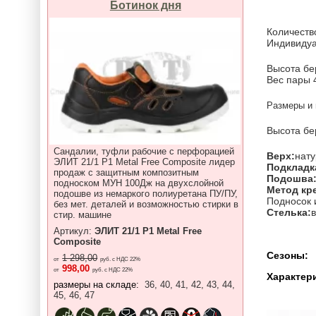
Ботинок дня
Количество
Индивидуа
Высота бе
Вес пары 4
Размеры и 
Высота бе
Сандалии, туфли рабочие с перфорацией
Верх:
нату
ЭЛИТ 21/1 P1 Metal Free Composite лидер
Подкладк
продаж с защитным композитным
Подошва
подноском МУН 100Дж на двухслойной
Метод кр
подошве из немаркого полиуретана ПУ/ПУ,
Подносок 
без мет. деталей и возможностью стирки в
Стелька:
в
стир. машине
Артикул:
ЭЛИТ 21/1 P1 Metal Free
Composite
Сезоны:
1 298,00
от
руб. с НДС 22%
998,00
от
руб. с НДС 22%
Характер
размеры на складе:
36, 40, 41, 42, 43, 44,
45, 46, 47