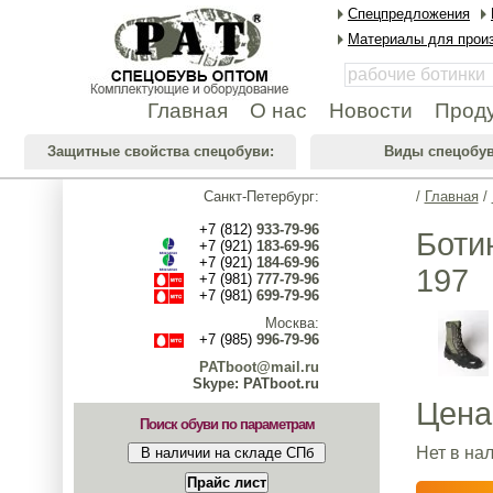
Спецпредложения
Материалы для произ
Главная
О нас
Новости
Прод
Защитные свойства спецобуви:
Виды спецобув
Санкт-Петербург:
/
Главная
/
+7 (812)
933-79-96
Боти
+7 (921)
183-69-96
+7 (921)
184-69-96
197
+7 (981)
777-79-96
+7 (981)
699-79-96
Москва:
+7 (985)
996-79-96
PATboot@mail.ru
Skype: PATboot.ru
Цена
Поиск обуви по параметрам
Нет в на