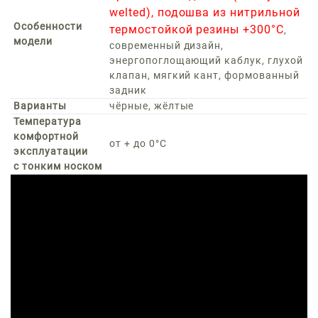
welted), подошва из нитрильной
Особенности
термостойкой резины +300°С
,
модели
современный дизайн,
энергопоглощающий каблук, глухой
клапан, мягкий кант, формованный
задник
Варианты
чёрные, жёлтые
Температура
комфортной
от + до 0°C
эксплуатации
с тонким носком