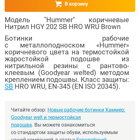
В корзину
Модель "Hummer" коричневые
Нитрил HGY 202 SB HRO WRU Brown
Ботинки рабочие
с металлоподноском «Hummer»
коричневого цвета на термостойкой
жаростойкой подошве из
нитрильной резины с рантово-
клеевым (Goodyear welted) методом
креплением подошвы. Класс защиты:
SB
HRO WRU, EN-345 (EN ISO 20345).
Читайте обзор:
Новые рабочие ботинки Хаммер:
Goodyear welt и термостойкая
подошва
. Вы можете ознакомиться
со стандартом защиты обуви, используемым
нашей компанией, в статье
Европейский