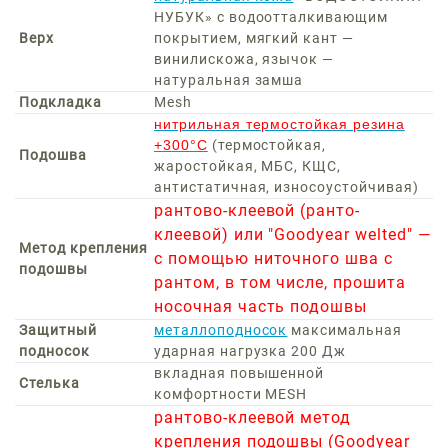
НУБУК» с водоотталкивающим
Верх
покрытием, мягкий кант —
винилискожа, язычок —
натуральная замша
Подкладка
Mesh
нитрильная термостойкая резина
+300°С
(термостойкая,
Подошва
жаростойкая, МБС, КЩС,
антистатичная, износоустойчивая)
рантово-клеевой (ранто-
клеевой) или "Goodyear welted" —
Метод крепления
с помощью ниточного шва с
подошвы
рантом, в том числе, прошита
носочная часть подошвы
Защитный
металлоподносок
максимальная
подносок
ударная нагрузка 200 Дж
вкладная повышенной
Стелька
комфортности MESH
рантово-клеевой метод
крепления подошвы (Goodyear