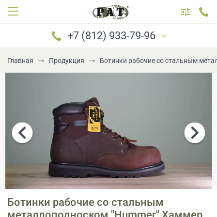
+7 (812) 933-79-96
Главная
Продукция
Ботинки рабочие со стальным метал
САНКТ-ПЕТЕРБУРГ
МОСКВА
+7 (812) 933-79-96
+7 (921) 183-69-96
+7 (921) 184-69-96
+7 (981) 777-79-96
+7 (981) 699-79-96
Ботинки рабочие со стальным
PATboot@mail.ru
металлоподноском "Hummer" Хаммер