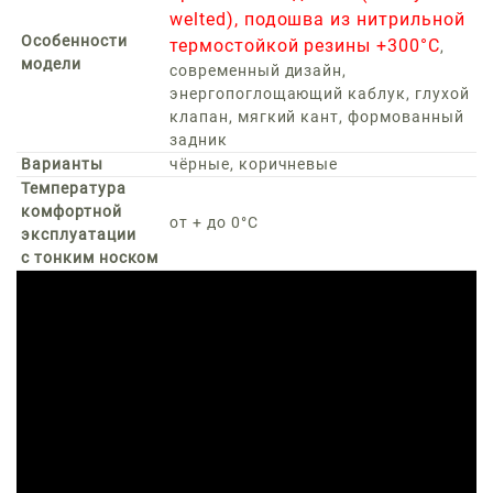
welted), подошва из нитрильной
Особенности
термостойкой резины +300°С
,
модели
современный дизайн,
энергопоглощающий каблук, глухой
клапан, мягкий кант, формованный
задник
Варианты
чёрные, коричневые
Температура
комфортной
от + до 0°C
эксплуатации
с тонким носком