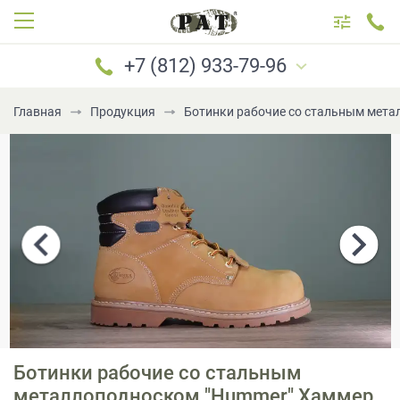
+7 (812) 933-79-96
Главная
Продукция
Ботинки рабочие со стальным метал
САНКТ-ПЕТЕРБУРГ
МОСКВА
+7 (812) 933-79-96
+7 (921) 183-69-96
+7 (921) 184-69-96
+7 (981) 777-79-96
+7 (981) 699-79-96
Ботинки рабочие со стальным
PATboot@mail.ru
металлоподноском "Hummer" Хаммер