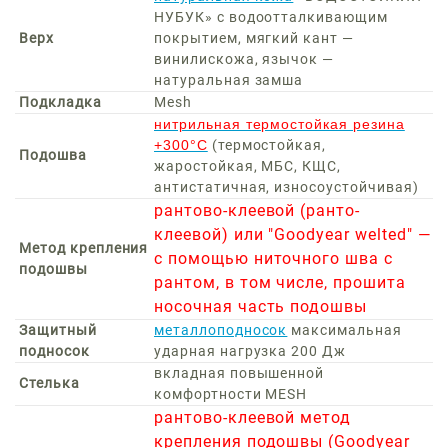
НУБУК» с водоотталкивающим
Верх
покрытием, мягкий кант —
винилискожа, язычок —
натуральная замша
Подкладка
Mesh
нитрильная термостойкая резина
+300°С
(термостойкая,
Подошва
жаростойкая, МБС, КЩС,
антистатичная, износоустойчивая)
рантово-клеевой (ранто-
клеевой) или "Goodyear welted" —
Метод крепления
с помощью ниточного шва с
подошвы
рантом, в том числе, прошита
носочная часть подошвы
Защитный
металлоподносок
максимальная
подносок
ударная нагрузка 200 Дж
вкладная повышенной
Стелька
комфортности MESH
рантово-клеевой метод
крепления подошвы (Goodyear