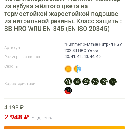
из нубука жёлтого цвета на
термостойкой жаростойкой подошве
Прайс-лист
из нитрильной резины. Класс защиты:
SB HRO WRU EN-345 (EN ISO 20345)
"Hummer" жёлтые Нитрил HGY
Артикул
202 SB HRO Yellow
40, 41, 42, 43, 44, 45
Размеры на складе
Сезоны
Характеристики
4 198 ₽
2 948 ₽
с НДС 20%