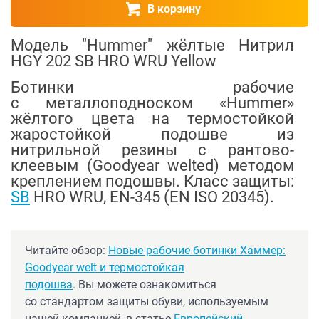
В корзину
Модель "Hummer" жёлтые Нитрил
HGY 202 SB HRO WRU Yellow
Ботинки рабочие
с металлоподноском «Hummer»
жёлтого цвета на термостойкой
жаростойкой подошве из
нитрильной резины с рантово-
клеевым (Goodyear welted) методом
креплением подошвы. Класс защиты:
SB
HRO WRU, EN-345 (EN ISO 20345).
Читайте обзор:
Новые рабочие ботинки Хаммер:
Goodyear welt и термостойкая
подошва
. Вы можете ознакомиться
со стандартом защиты обуви, используемым
нашей компанией, в статье
Европейский