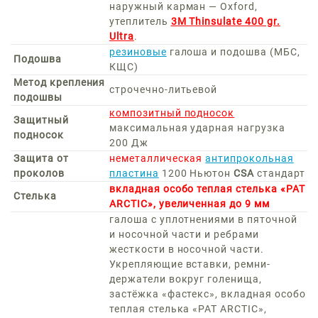
наружный карман — Oxford,
утеплитель
3M Thinsulate 400 gr.
Ultra
.
резиновые
галоша и подошва (МБС,
Подошва
КЩС)
Метод крепления
строчечно-литьевой
подошвы
композитный подносок
Защитный
максимальная ударная нагрузка
подносок
200 Дж
Защита от
неметаллическая
антипрокольная
проколов
пластина
1200 Ньютон
CSA
стандарт
вкладная особо теплая стелька «РАТ
Стелька
ARCTIC», увеличенная до 9 мм
галоша с уплотнениями в пяточной
и носочной части и ребрами
жесткости в носочной части.
Укрепляющие вставки, ремни-
держатели вокруг голенища,
застёжка «фастекс», вкладная особо
теплая стелька «РАТ ARCTIC»,