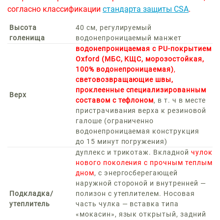
согласно классификации
стандарта защиты CSA
.
Высота
40 см, регулируемый
голенища
водонепроницаемый манжет
водонепроницаемая с PU-покрытием
Oxford (МБС, КЩС, морозостойкая,
100% водонепроницаемая)
,
световозвращающие швы,
проклеенные специализированным
Верх
составом с
тефлоном
, в т. ч в месте
пристрачивания верха к резиновой
галоше (ограниченно
водонепроницаемая конструкция
до 15 минут погружения)
дуплекс и трикотаж. Вкладной
чулок
нового поколения с прочным теплым
дном
, с энергосберегающей
наружной стороной и внутренней —
Подкладка/
полизон с утеплителем. Носовая
утеплитель
часть чулка — вставка типа
«мокасин», язык открытый, задний