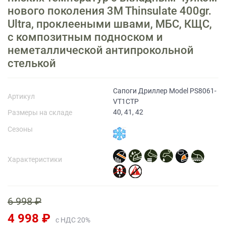
нового поколения 3M Thinsulate 400gr.
Ultra, проклееными швами, МБС, КЩС,
Прайс-лист
с композитным подноском и
неметаллической антипрокольной
стелькой
Сапоги Дриллер Model PS8061-
Артикул
VT1CTP
40, 41, 42
Размеры на складе
Сезоны
Характеристики
6 998 ₽
4 998 ₽
с НДС 20%