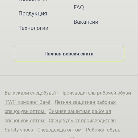
FAQ
Продукция
Вакансии
Технологии
Полная версия сайта
Вы искали спецобувь? - Производитель рабочей обуви
"РАТ" поможет Вам!
Летняя защитная рабочая
спецобувь оптом
Зимняя защитная рабочая
спецобувь оптом
Спецобувь от производителя
Safety shoes
Спецодежда оптом
Рабочая обувь