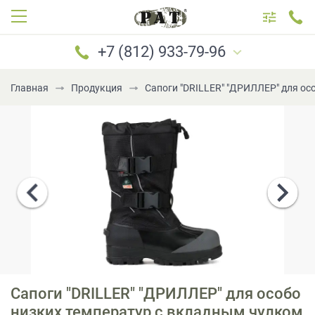
+7 (812) 933-79-96
Главная
Продукция
Сапоги "DRILLER" "ДРИЛЛЕР" для ос
САНКТ-ПЕТЕРБУРГ
МОСКВА
+7 (812) 933-79-96
+7 (921) 183-69-96
+7 (921) 184-69-96
+7 (981) 777-79-96
+7 (981) 699-79-96
Сапоги "DRILLER" "ДРИЛЛЕР" для особо
PATboot@mail.ru
низких температур с вкладным чулком