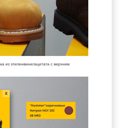
ька из этиленвинилацетата с верхним
x