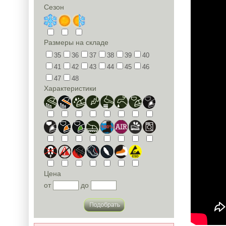
Сезон
Размеры на складе
35
36
37
38
39
40
41
42
43
44
45
46
47
48
Характеристики
Цена
от
до