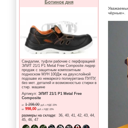
Ботинок дня
Уважаемые
чёрные».
Сандалии, туфли рабочие с перфорацией
ЭЛИТ 21/1 P1 Metal Free Composite лидер
продаж с защитным композитным
подноском МУН 100Дж на двухслойной
подошве из немаркого полиуретана ПУ/ПУ,
без мет. деталей и возможностью стирки в
стир. машине
Артикул:
ЭЛИТ 21/1 P1 Metal Free
Composite
1 298,00
от
руб. с НДС 22%
998,00
от
руб. с НДС 22%
размеры на складе:
36, 40, 41, 42, 43, 44,
45, 46, 47