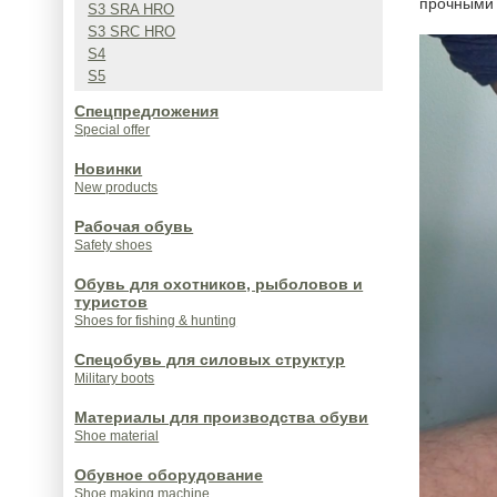
прочными 
S3 SRA HRO
S3 SRC HRO
S4
S5
Спецпредложения
Special offer
Новинки
New products
Рабочая обувь
Safety shoes
Обувь для охотников, рыболовов и
туристов
Shoes for fishing & hunting
Спецобувь для силовых структур
Military boots
Материалы для производства обуви
Shoe material
Обувное оборудование
Shoe making machine