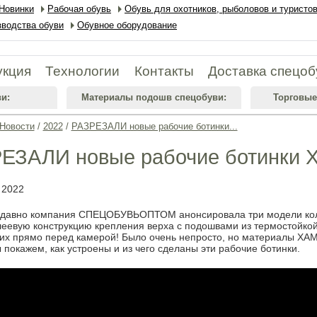
Новинки
Рабочая обувь
Обувь для охотников, рыболовов и туристо
водства обуви
Обувное оборудование
укция
Технологии
Контакты
Доставка спецоб
и:
Материалы подошв спецобуви:
Торговые
Новости
/
2022
/
РАЗРЕЗАЛИ новые рабочие ботинки...
ЕЗАЛИ новые рабочие ботинки Х
 2022
давно компания СПЕЦОБУВЬОПТОМ анонсировала три модели кол
леевую конструкцию крепления верха с подошвами из термостойко
 их прямо перед камерой! Было очень непросто, но материалы Х
покажем, как устроены и из чего сделаны эти рабочие ботинки.