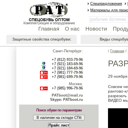
Спецпредложения
Материалы для произ
Главная
О нас
Новости
Прод
Защитные свойства спецобуви:
Виды спецобув
Санкт-Петербург:
/
Главная
/
+7 (812)
933-79-96
РАЗР
+7 (921)
183-69-96
+7 (921)
184-69-96
+7 (981)
777-79-96
29 ноября
+7 (981)
699-79-96
Москва:
Совсем не
+7 (985)
996-79-96
рантово-к
PATboot@mail.ru
разрезать
Skype: PATboot.ru
ВИДЕО мы 
Поиск обуви по параметрам