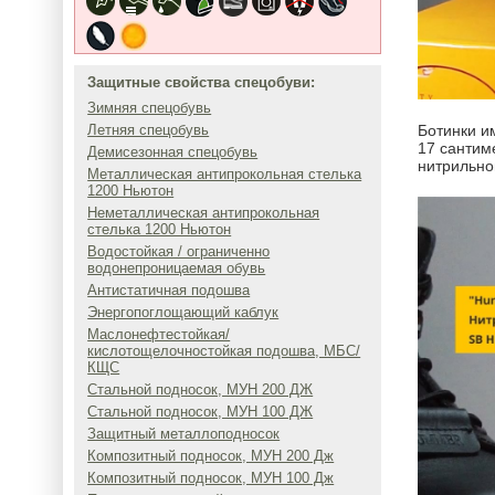
Защитные свойства спецобуви:
Зимняя спецобувь
Летняя спецобувь
Ботинки и
17 сантим
Демисезонная спецобувь
нитрильно
Металлическая антипрокольная стелька
1200 Ньютон
Неметаллическая антипрокольная
стелька 1200 Ньютон
Водостойкая / ограниченно
водонепроницаемая обувь
Антистатичная подошва
Энергопоглощающий каблук
Маслонефтестойкая/
кислотощелочностойкая подошва, МБС/
КЩС
Стальной подносок, МУН 200 ДЖ
Стальной подносок, МУН 100 ДЖ
Защитный металлоподносок
Композитный подносок, МУН 200 Дж
Композитный подносок, МУН 100 Дж