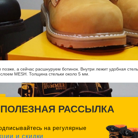
м позже, а сейчас расшнуруем ботинок. Внутри лежит удобная стел
лоем MESH. Толщина стельки около 5 мм.
❗️ ПОЛЕЗНАЯ РАССЫЛКА
одписывайтесь на регулярные
кции и скидки