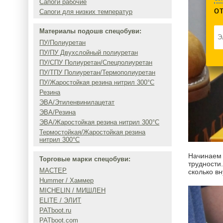
Сапоги рабочие
о
Сапоги для низких температур
Материалы подошв спецобуви:
ПУ/Полиуретан
ПУ/ПУ Двухслойный полиуретан
ПУ/СПУ Полиуретан/Спецполиуретан
ПУ/ТПУ Полиуретан/Термополиуретан
ПУ/Жаростойкая резина нитрил 300°C
Резина
ЭВА/Этиленвинилацетат
ЭВА/Резина
ЭВА/Жаростойкая резина нитрил 300°C
Термостойкая/Жаростойкая резина
нитрил 300°C
Начинаем 
Торговые марки спецобуви:
трудности
МАСТЕР
сколько в
Hummer / Хаммер
MICHELIN / МИШЛЕН
ELITE / ЭЛИТ
PATboot.ru
PATboot.com