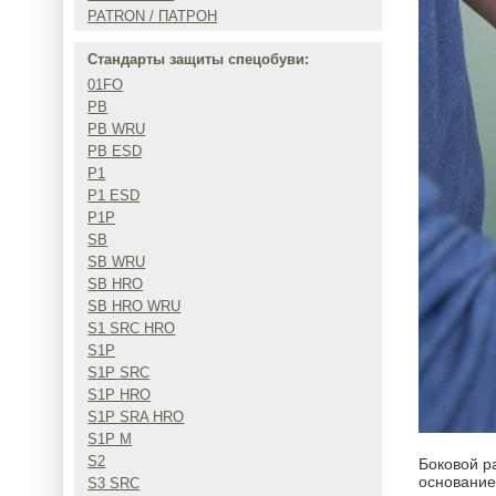
PATRON / ПАТРОН
Стандарты защиты спецобуви:
01FO
PB
PB WRU
PB ESD
P1
P1 ESD
P1P
SB
SB WRU
SB HRO
SB HRO WRU
S1 SRC HRO
S1P
S1P SRC
S1P HRO
S1P SRA HRO
S1P M
S2
Боковой р
основание 
S3 SRC