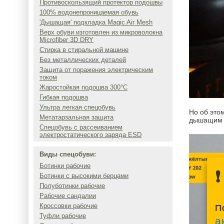
Противоскользящий протектор подошвы
100% водонепроницаемая обувь
'Дышащая' подкладка Magic Air Mesh
Верх обуви изготовлен из микроволокна
Microfiber 3D DRY
Стирка в стиральной машине
Без металлических деталей
Защита от поражения электрическим
током
Жаростойкая подошва 300°C
Гибкая подошва
Ультра легкая спецобувь
Но об это
Метатарзальная защита
дышащим с
Спецобувь с рассеиванием
электростатического заряда ESD
Виды спецобуви:
Ботинки рабочие
Ботинки с высокими берцами
Полуботинки рабочие
Рабочие сандалии
Кроссовки рабочие
П
Туфли рабочие
а